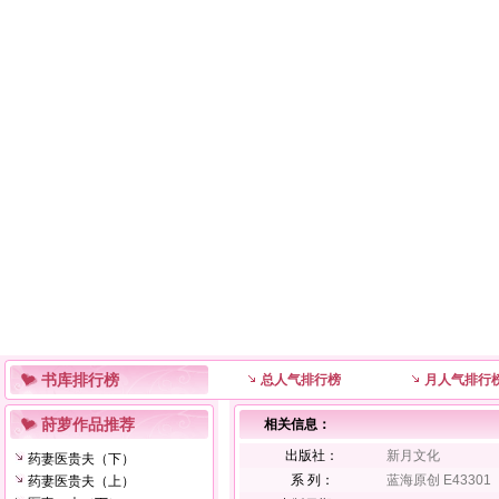
书库排行榜
总人气排行榜
月人气排行
莳萝作品推荐
相关信息：
出版社：
新月文化
药妻医贵夫（下）
系 列：
蓝海原创 E43301
药妻医贵夫（上）