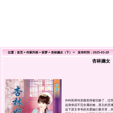
位置：
首页
>
作家列表
>
莳萝
>
杏林嫡女（下）
> 发布时间：2025-03-28
杏林嫡女
外科医师何若薇觉得被坑惨了，过
这身体还不完全属於她，原主的灵
这下原主爷爷的关爱她们要共享，