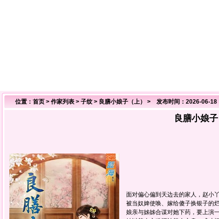
位置：
首页
>
作家列表
>
子纹
>
良膳小娘子（上）
> 发布时间：2026-06-18
良膳小娘子
面对偏心偏到天边去的家人，赵小
被当奴婢使唤、嫁给傻子换银子的
娘亲与姊姊合谋对她下药，要上演