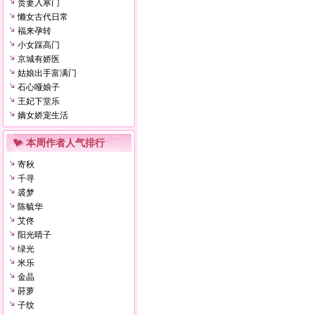
贵妻入寒门
懒女古代日常
福来孕转
小女踩高门
京城有娇医
姑娘出手富满门
石心哑娘子
王妃下堂乐
嫡女娇宠生活
本周作者人气排行
寄秋
千寻
裘梦
陈毓华
艾佟
阳光晴子
绿光
米乐
金晶
莳萝
子纹