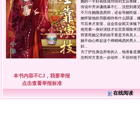
她的一手好画技成功得到太后青睐
传说中齐沐谦残暴不仁，没想到甫
不只任她随选房间，还会等她吃饭
她怀疑他的另眼相待有什么阴谋，
可后来才发现，这会笑会闹又体恤
他凭着一身好演技才在宫里艰险求
而害死她父亲的凶手更是另有其人
她不由心疼起这个殚精竭虑的男人
妇，
为了护住身边所有的人，他准备逆
岂料对方竟先一步动作，不但对他
本书内容不CJ，我要举报
点击查看举报标准
在线阅读