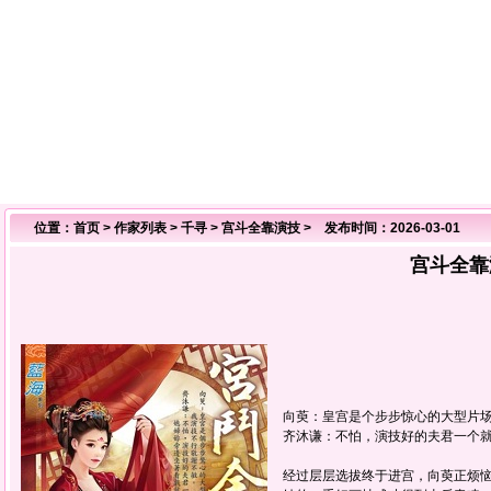
位置：
首页
>
作家列表
>
千寻
>
宫斗全靠演技
> 发布时间：2026-03-01
宫斗全靠
向萸：皇宫是个步步惊心的大型片
齐沐谦：不怕，演技好的夫君一个
经过层层选拔终于进宫，向萸正烦