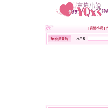
|
言情小说
|
会员登陆