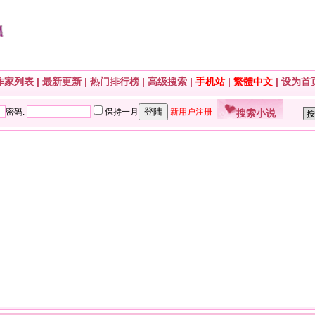
作家列表
|
最新更新
|
热门排行榜
|
高级搜索
|
手机站
|
繁體中文
|
设为首
搜索小说