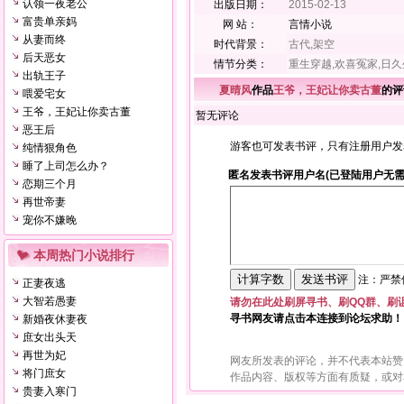
认领一夜老公
出版日期：
2015-02-13
富贵单亲妈
网 站：
言情小说
从妻而终
时代背景：
古代,架空
后天恶女
情节分类：
重生穿越,欢喜冤家,日久
出轨王子
夏晴风
作品
王爷，王妃让你卖古董
的评
喂爱宅女
王爷，王妃让你卖古董
暂无评论
恶王后
游客也可发表书评，只有注册用户发
纯情狠角色
睡了上司怎么办？
匿名发表书评用户名(已登陆用户无需
恋期三个月
再世帝妻
宠你不嫌晚
本周热门小说排行
注：严禁使
正妻夜逃
大智若愚妻
请勿在此处刷屏寻书、刷QQ群、刷
寻书网友请点击本连接到论坛求助！
新婚夜休妻夜
庶女出头天
再世为妃
网友所发表的评论，并不代表本站赞
将门庶女
作品内容、版权等方面有质疑，或对
贵妻入寒门