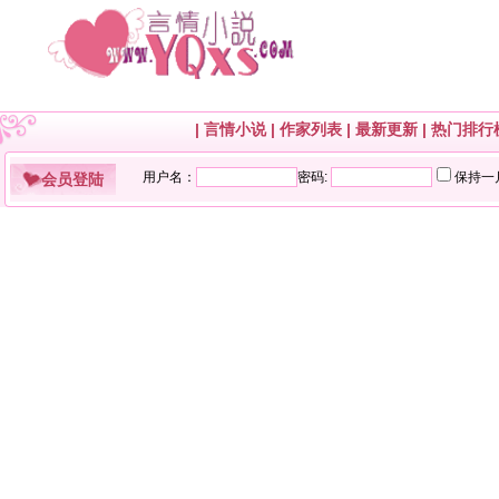
|
言情小说
|
作家列表
|
最新更新
|
热门排行
会员登陆