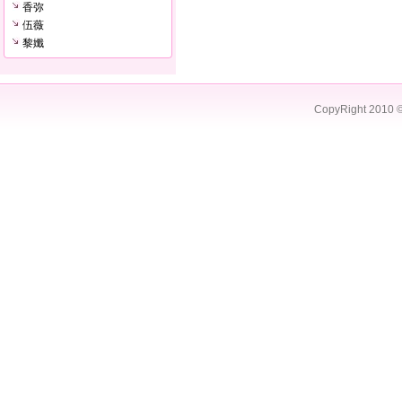
香弥
伍薇
黎孅
CopyRight 2010 