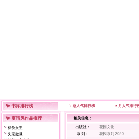
书库排行榜
总人气排行榜
月人气排行
夏晴风作品推荐
相关信息：
出版社：
花园文化
标价女王
系 列：
花园系列 2050
失宠撒旦