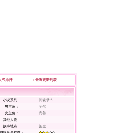
人气排行
最近更新列表
小说系列：
阅魂录 5
男主角：
斐然
女主角：
尚善
其他人物：
故事地点：
架空
阅读参考指数：