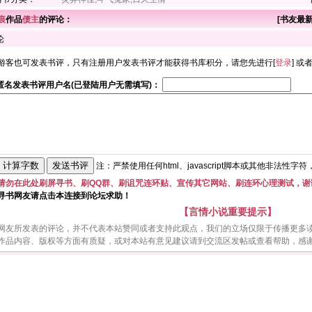
痕
作品
债主
的评论：
[
书友最
论
游客也可发表书评，只有注册用户发表书评才能获得书库积分，请您先进行[
登录
] 或
匿名发表书评用户名(已登陆用户无需填写)：
注：严禁使用任何html、javascript脚本或其他非法性字
请勿在此处刷屏寻书、刷QQ群、刷诅咒连环贴、宣传其它网站、刷连环心理测试，谢
寻书网友请点击本连接到论坛求助！
【言情小说重要提示】
网友所发表的评论，并不代表本站赞同或者支持此观点，我们的立场仅限于传播更多
作品内容、版权等方面有质疑，或对本站有意见建议请到交流区发帖或查看帮助，感