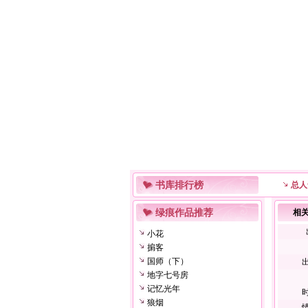
书库排行榜
总人
绿痕作品推荐
相
小花
掮客
国师（下）
地字七号房
记忆光年
狼烟