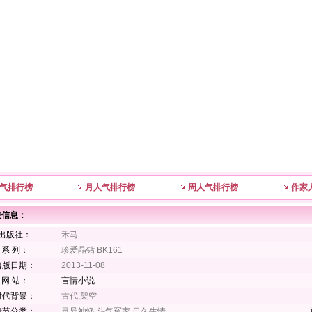
气排行榜
月人气排行榜
周人气排行榜
作家
关信息：
出版社：
禾马
系 列：
珍爱晶钻 BK161
出版日期：
2013-11-08
网 站：
言情小说
时代背景：
古代,架空
情节分类：
灵异神怪,斗气冤家,日久生情