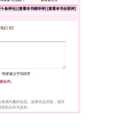
新十条评论
] [
查看本书精华评
] [
查看本书全部评
]
者先[
注册
]
符，书评请少于500字
谢合作。
读者感兴趣的信息。如果作品浏览，或对
谢您的合作与支持。