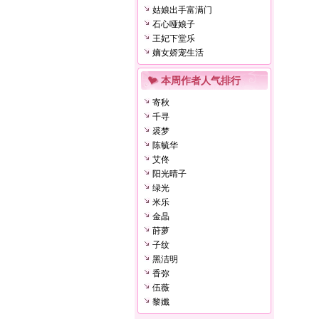
姑娘出手富满门
石心哑娘子
王妃下堂乐
嫡女娇宠生活
本周作者人气排行
寄秋
千寻
裘梦
陈毓华
艾佟
阳光晴子
绿光
米乐
金晶
莳萝
子纹
黑洁明
香弥
伍薇
黎孅