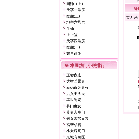
国师（上）
绿
天字一号房
盘丝(上)
暂无评
地字六号房
半仙
上上签
天字四号房
盘丝(下)
嫩草进场
本周热门小说排行
正妻夜逃
大智若愚妻
新婚夜休妻夜
庶女出头天
再世为妃
将门庶女
贵妻入寒门
懒女古代日常
福来孕转
小女踩高门
京城有娇医