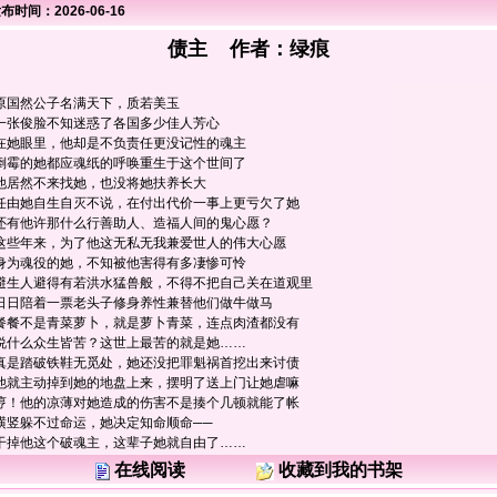
布时间：2026-06-16
债主 作者：
绿痕
原国然公子名满天下，质若美玉
一张俊脸不知迷惑了各国多少佳人芳心
在她眼里，他却是不负责任更没记性的魂主
倒霉的她都应魂纸的呼唤重生于这个世间了
他居然不来找她，也没将她扶养长大
任由她自生自灭不说，在付出代价一事上更亏欠了她
还有他许那什么行善助人、造福人间的鬼心愿？
这些年来，为了他这无私无我兼爱世人的伟大心愿
身为魂役的她，不知被他害得有多凄惨可怜
避生人避得有若洪水猛兽般，不得不把自己关在道观里
日日陪着一票老头子修身养性兼替他们做牛做马
餐餐不是青菜萝卜，就是萝卜青菜，连点肉渣都没有
说什么众生皆苦？这世上最苦的就是她……
真是踏破铁鞋无觅处，她还没把罪魁祸首挖出来讨债
他就主动掉到她的地盘上来，摆明了送上门让她虐嘛
哼！他的凉薄对她造成的伤害不是揍个几顿就能了帐
横竖躲不过命运，她决定知命顺命──
干掉他这个破魂主，这辈子她就自由了……
在线阅读
收藏到我的书架