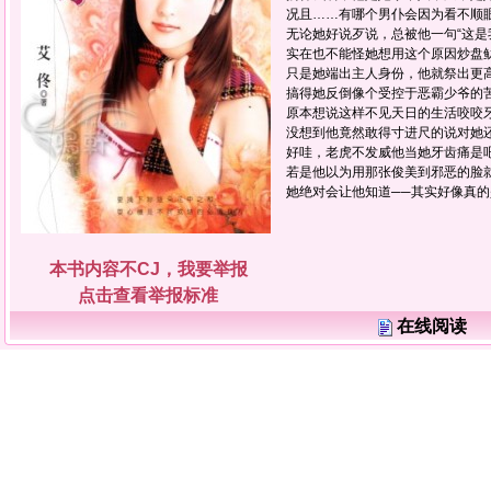
况且……有哪个男仆会因为看不顺
无论她好说歹说，总被他一句“这是
实在也不能怪她想用这个原因炒盘
只是她端出主人身份，他就祭出更
搞得她反倒像个受控于恶霸少爷的
原本想说这样不见天日的生活咬咬
没想到他竟然敢得寸进尺的说对她
好哇，老虎不发威他当她牙齿痛是
若是他以为用那张俊美到邪恶的脸
她绝对会让他知道──其实好像真
本书内容不CJ，我要举报
点击查看举报标准
在线阅读