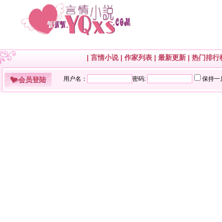
|
言情小说
|
作家列表
|
最新更新
|
热门排行
会员登陆