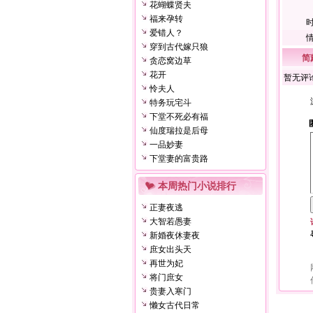
花蝴蝶贤夫
福来孕转
爱错人？
穿到古代嫁只狼
简
贪恋窝边草
花开
暂无评
怜夫人
特务玩宅斗
下堂不死必有福
仙度瑞拉是后母
一品妙妻
下堂妻的富贵路
本周热门小说排行
正妻夜逃
大智若愚妻
新婚夜休妻夜
庶女出头天
再世为妃
将门庶女
贵妻入寒门
懒女古代日常