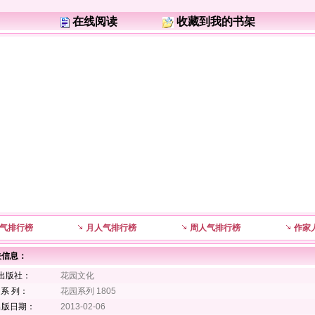
在线阅读
收藏到我的书架
气排行榜
月人气排行榜
周人气排行榜
作家
关信息：
出版社：
花园文化
系 列：
花园系列 1805
出版日期：
2013-02-06