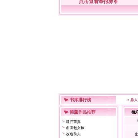
点击查看举报标准
书库排行榜
总人
简薰作品推荐
相
胖胖前妻
名牌包女孩
改造前夫