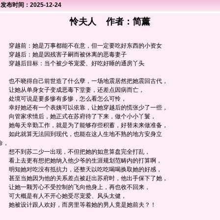
发布时间：2025-12-24
怜夫人 作者：
简薰
穿越前：她是万事都能不在意，但一定要吃好东西的小资女
穿越后：她是因残害子嗣而被休离的恶毒妻子
穿越后目标：当个被少爷宠爱、好吃好睡的通房丫头
也不晓得自己前世造了什么孽，一场地震居然把她震回古代，
让她从单身女子变成恶毒下堂妻，还差点因病而亡，
处境可说是要多惨有多惨，怎么看怎么可怜，
幸好她还有一个表姨可以依靠，让她穿越后的慌张少了一些，
向管家求情后，她正式在苏府待了下来，做个小小丫鬟，
她每天辛勤工作，就是为了能够存些积蓄，好替未来做准备，
如此就算无法回到现代，也能在这人生地不熟的地方安身立
命，
想不到苏二少一出现，不但把她的如意算盘完全打乱，
看上去更有想把她纳入他少爷的生涯规划范畴内的打算啊，
明知她对吃没有抵抗力，还整天以吃吃喝喝换取她的好感，
甚至当她因为他的关系差点被赶出苏府时，他出手保下了她，
让她一颗芳心不受控制的飞向他身上，再也收不回来，
可大概是有人不开心她受尽宠爱、风头太健，
她被设计跟人欢好，而房里等着她的男人竟是她前夫？！