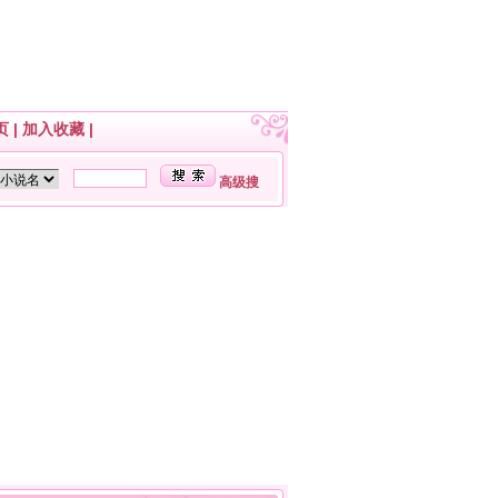
页
|
加入收藏
|
高级搜