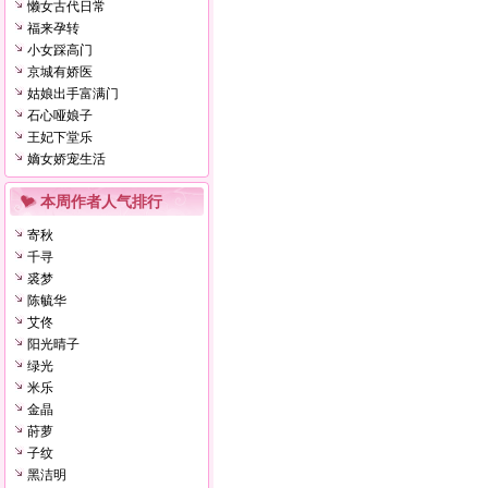
懒女古代日常
福来孕转
小女踩高门
京城有娇医
姑娘出手富满门
石心哑娘子
王妃下堂乐
嫡女娇宠生活
本周作者人气排行
寄秋
千寻
裘梦
陈毓华
艾佟
阳光晴子
绿光
米乐
金晶
莳萝
子纹
黑洁明