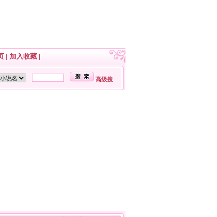
页
|
加入收藏
|
高级搜