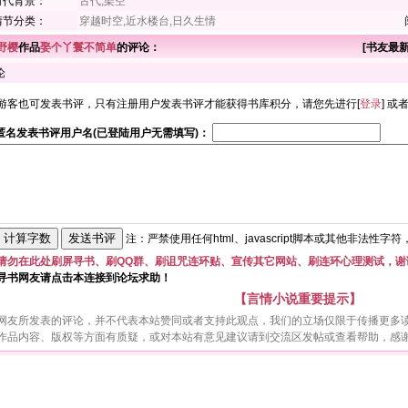
时代背景：
古代,架空
情节分类：
穿越时空,近水楼台,日久生情
野樱
作品
娶个丫鬟不简单
的评论：
[
书友最
论
游客也可发表书评，只有注册用户发表书评才能获得书库积分，请您先进行[
登录
] 或
匿名发表书评用户名(已登陆用户无需填写)：
注：严禁使用任何html、javascript脚本或其他非法性字
请勿在此处刷屏寻书、刷QQ群、刷诅咒连环贴、宣传其它网站、刷连环心理测试，谢
寻书网友请点击本连接到论坛求助！
【言情小说重要提示】
网友所发表的评论，并不代表本站赞同或者支持此观点，我们的立场仅限于传播更多
作品内容、版权等方面有质疑，或对本站有意见建议请到交流区发帖或查看帮助，感