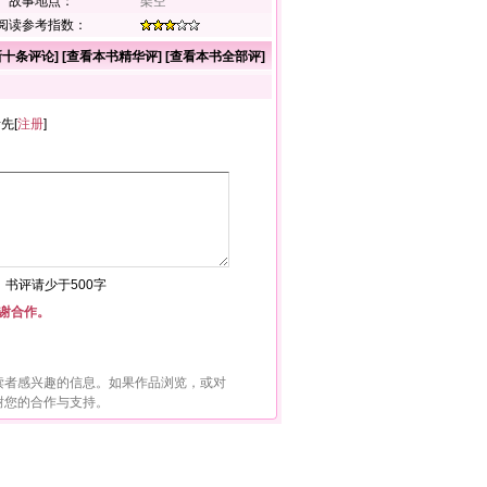
故事地点：
架空
阅读参考指数：
新十条评论
] [
查看本书精华评
] [
查看本书全部评
]
者先[
注册
]
符，书评请少于500字
谢合作。
读者感兴趣的信息。如果作品浏览，或对
谢您的合作与支持。