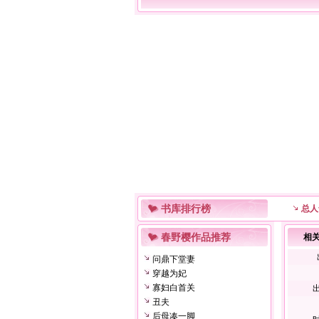
书库排行榜
总人
春野樱作品推荐
相
问鼎下堂妻
穿越为妃
寡妇白首关
丑夫
后母凑一脚