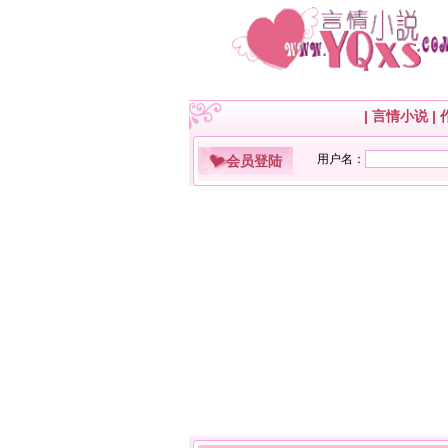
|
言情小说
|
会员登陆