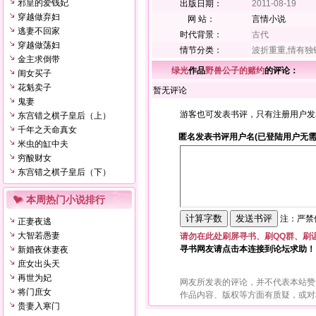
邪皇的爱钱妃
出版日期：
2011-08-19
穿越做弃妇
网 站：
言情小说
逃妻不回家
时代背景：
古代
穿越做荡妇
情节分类：
波折重重,情有独
金主求倒带
绿光
作品
野兽公子的赌约
的评论：
闺女买子
花魁卖子
暂无评论
鬼妻
游客也可发表书评，只有注册用户发
东宫错之棋子皇后（上）
千年之天命真女
匿名发表书评用户名(已登陆用户无需
米虫的缸中夫
穷酸财女
东宫错之棋子皇后（下）
本周热门小说排行
注：严禁使
正妻夜逃
大智若愚妻
请勿在此处刷屏寻书、刷QQ群、刷
寻书网友请点击本连接到论坛求助！
新婚夜休妻夜
庶女出头天
再世为妃
网友所发表的评论，并不代表本站赞
将门庶女
作品内容、版权等方面有质疑，或对
贵妻入寒门