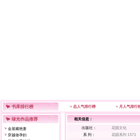
书库排行榜
总人气排行榜
月人气排行
绿光作品推荐
相关信息：
出版社：
花园文化
金屋藏艳妻
系 列：
花园系列 1571
穿越做孕妇