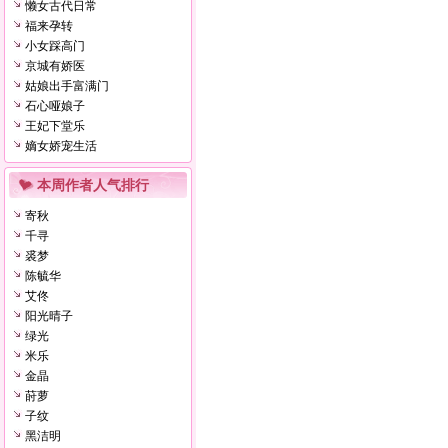
懒女古代日常
福来孕转
小女踩高门
京城有娇医
姑娘出手富满门
石心哑娘子
王妃下堂乐
嫡女娇宠生活
本周作者人气排行
寄秋
千寻
裘梦
陈毓华
艾佟
阳光晴子
绿光
米乐
金晶
莳萝
子纹
黑洁明