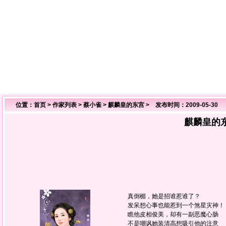
位置：
首页
>
作家列表
>
蔡小雀
>
麒麟皇的东宫
> 发布时间：2009-05-30
麒麟皇的
真倒楣，她是招谁惹谁了？
发呆想心事也能惹到一个煞星灾神！
瞧他皮相俊美，却有一副恶魔心肠
不是嘲讽她装清高想吸引他的注意