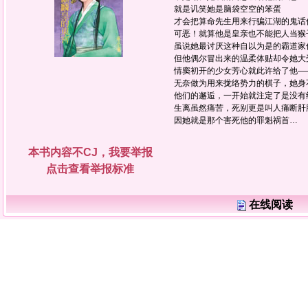
就是讥笑她是脑袋空空的笨蛋
才会把算命先生用来行骗江湖的鬼话
可恶！就算他是皇亲也不能把人当猴
虽说她最讨厌这种自以为是的霸道家
但他偶尔冒出来的温柔体贴却令她大
情窦初开的少女芳心就此许给了他—
无奈做为用来拢络势力的棋子，她身
他们的邂逅，一开始就注定了是没有
生离虽然痛苦，死别更是叫人痛断肝
因她就是那个害死他的罪魁祸首…
本书内容不CJ，我要举报
点击查看举报标准
在线阅读