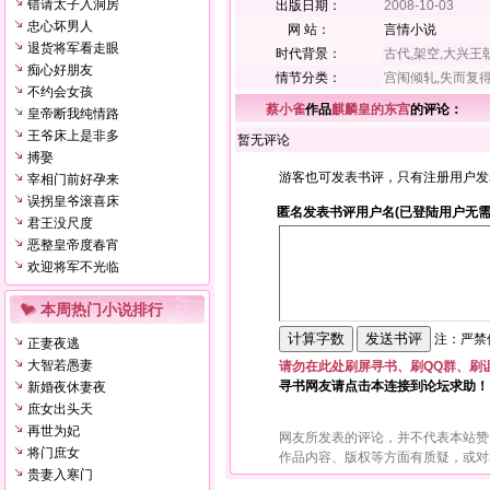
错请太子入洞房
出版日期：
2008-10-03
忠心坏男人
网 站：
言情小说
退货将军看走眼
时代背景：
古代,架空,大兴王
痴心好朋友
情节分类：
宫闱倾轧,失而复
不约会女孩
蔡小雀
作品
麒麟皇的东宫
的评论：
皇帝断我纯情路
王爷床上是非多
暂无评论
搏娶
游客也可发表书评，只有注册用户发
宰相门前好孕来
误拐皇爷滚喜床
匿名发表书评用户名(已登陆用户无需
君王没尺度
恶整皇帝度春宵
欢迎将军不光临
本周热门小说排行
注：严禁使
正妻夜逃
大智若愚妻
请勿在此处刷屏寻书、刷QQ群、刷
寻书网友请点击本连接到论坛求助！
新婚夜休妻夜
庶女出头天
再世为妃
网友所发表的评论，并不代表本站赞
将门庶女
作品内容、版权等方面有质疑，或对
贵妻入寒门