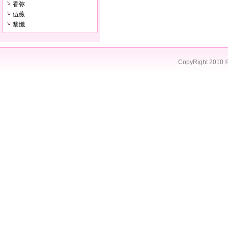
香弥
伍薇
黎孅
CopyRight 2010 