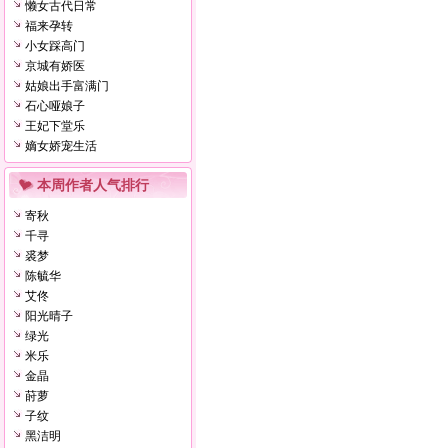
懒女古代日常
福来孕转
小女踩高门
京城有娇医
姑娘出手富满门
石心哑娘子
王妃下堂乐
嫡女娇宠生活
本周作者人气排行
寄秋
千寻
裘梦
陈毓华
艾佟
阳光晴子
绿光
米乐
金晶
莳萝
子纹
黑洁明