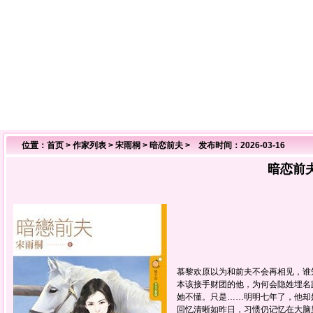
位置：
首页
>
作家列表
>
宋雨桐
>
暗恋前夫
> 发布时间：2026-03-16
暗恋前
慕黎欢原以为和前夫不会再相见，谁
本该接手财团的他，为何会隐姓埋名
她不懂。只是……明明七年了，他却
回忆清晰如昨日，习惯仍记忆在大脑