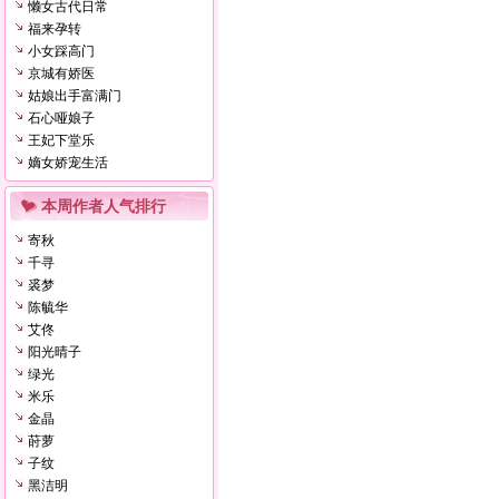
懒女古代日常
福来孕转
小女踩高门
京城有娇医
姑娘出手富满门
石心哑娘子
王妃下堂乐
嫡女娇宠生活
本周作者人气排行
寄秋
千寻
裘梦
陈毓华
艾佟
阳光晴子
绿光
米乐
金晶
莳萝
子纹
黑洁明