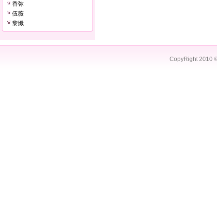
香弥
伍薇
黎孅
CopyRight 2010 