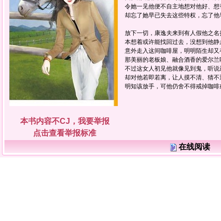
令她一见他便不自主地想对他好、想
却忘了她早已失去这些特权，忘了他
放下一切，康逸夫来到有人假他之名
本想着或许能找回过去，没想到他静
意外走入这间咖啡屋，明明陌生却又
那美丽的老板娘、融合酒香的爱尔兰
不过这女人初见他就像见到鬼，听说
却对他若即若离，让人摸不清、猜不
明知该放手，可他仍舍不得戒掉咖啡
本书内容不CJ，我要举报
点击查看举报标准
在线阅读