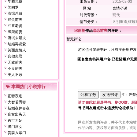
华丽总裁
出版日期：
2015-02-03
笑阎罗
网 站：
言情小说
流氓总裁
时代背景：
现代
野蛮前夫
情节分类：
久别重逢,破镜
冲喜老婆
宋雨桐
作品
暗恋前夫
的评论：
绑架前妻
流氓未婚夫
暂无评论
结婚再说爱
游客也可发表书评，只有注册用户发
笑面虎情人
真假夫君
匿名发表书评用户名(已登陆用户无需
无敌前夫
不良痞夫
美人不败
本周热门小说排行
注：严禁使
正妻夜逃
大智若愚妻
请勿在此处刷屏寻书、刷QQ群、刷
寻书网友请点击本连接到论坛求助！
新婚夜休妻夜
庶女出头天
再世为妃
网友所发表的评论，并不代表本站赞
将门庶女
作品内容、版权等方面有质疑，或对
贵妻入寒门