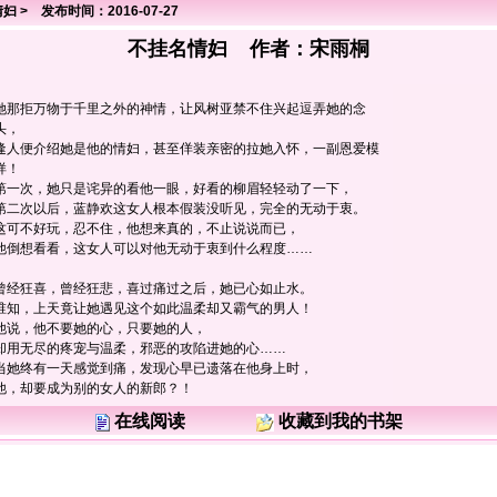
情妇
> 发布时间：2016-07-27
不挂名情妇 作者：
宋雨桐
她那拒万物于千里之外的神情，让风树亚禁不住兴起逗弄她的念
头，
逢人便介绍她是他的情妇，甚至佯装亲密的拉她入怀，一副恩爱模
样！
第一次，她只是诧异的看他一眼，好看的柳眉轻轻动了一下，
第二次以后，蓝静欢这女人根本假装没听见，完全的无动于衷。
这可不好玩，忍不住，他想来真的，不止说说而已，
他倒想看看，这女人可以对他无动于衷到什么程度……
曾经狂喜，曾经狂悲，喜过痛过之后，她已心如止水。
谁知，上天竟让她遇见这个如此温柔却又霸气的男人！
他说，他不要她的心，只要她的人，
却用无尽的疼宠与温柔，邪恶的攻陷进她的心……
当她终有一天感觉到痛，发现心早已遗落在他身上时，
他，却要成为别的女人的新郎？！
在线阅读
收藏到我的书架