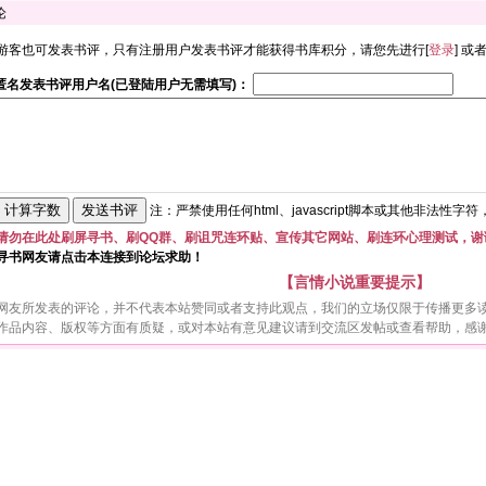
论
游客也可发表书评，只有注册用户发表书评才能获得书库积分，请您先进行[
登录
] 或
匿名发表书评用户名(已登陆用户无需填写)：
注：严禁使用任何html、javascript脚本或其他非法性字
请勿在此处刷屏寻书、刷QQ群、刷诅咒连环贴、宣传其它网站、刷连环心理测试，谢
寻书网友请点击本连接到论坛求助！
【言情小说重要提示】
网友所发表的评论，并不代表本站赞同或者支持此观点，我们的立场仅限于传播更多
作品内容、版权等方面有质疑，或对本站有意见建议请到交流区发帖或查看帮助，感