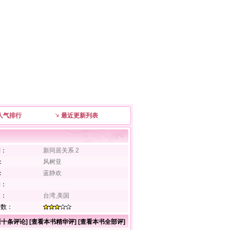
人气排行
最近更新列表
列：
新同居关系 2
：
风树亚
：
蓝静欢
物：
点：
台湾,美国
指数：
新十条评论
] [
查看本书精华评
] [
查看本书全部评
]