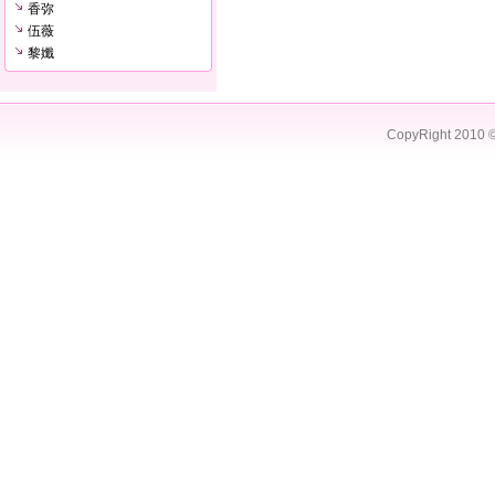
香弥
伍薇
黎孅
CopyRight 2010 