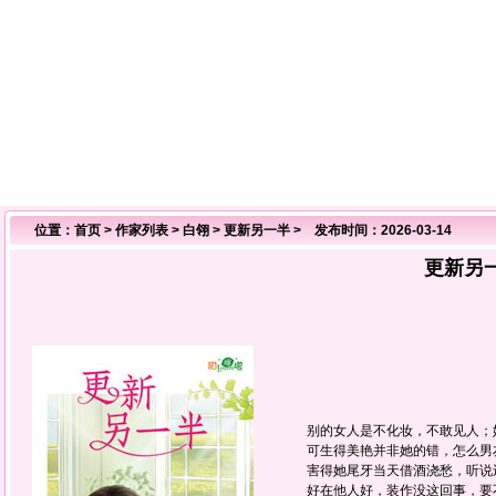
位置：
首页
>
作家列表
>
白翎
>
更新另一半
> 发布时间：2026-03-14
更新另
别的女人是不化妆，不敢见人；她
可生得美艳并非她的错，怎么男友
害得她尾牙当天借酒浇愁，听说还
好在他人好，装作没这回事，要不