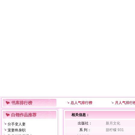
书库排行榜
总人气排行榜
月人气排行
白翎作品推荐
相关信息：
出版社：
新月文化
分手变人妻
系 列：
甜柠檬 931
宠妻终身职