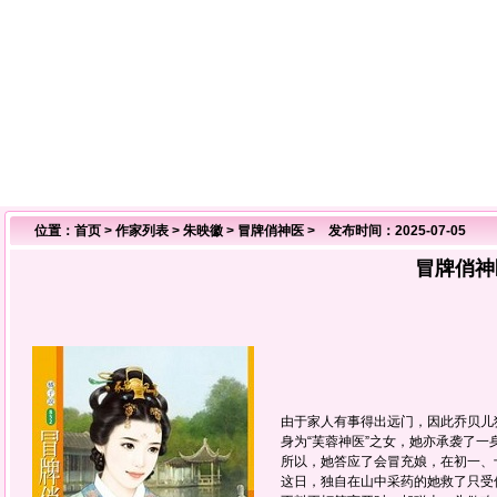
位置：
首页
>
作家列表
>
朱映徽
>
冒牌俏神医
> 发布时间：2025-07-05
冒牌俏神
由于家人有事得出远门，因此乔贝儿
身为“芙蓉神医”之女，她亦承袭了一
所以，她答应了会冒充娘，在初一、
这日，独自在山中采药的她救了只受