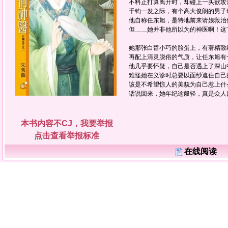
不料正打算离开时，却碰上一头欲攻
千钧一发之际，有个高大俊朗的男子
他自称任东旭，是特地前来请娘救治
但……她并非他所以为的神医啊！这
她那张白皙小巧的脸蛋上，有著精致
再配上清灵脱俗的气质，让任东旭有
他几乎要怀疑，自己是否遇上了深山
难怪她在义诊时总要以面纱遮住自己
该是不希望惊人的美貌为自己惹上什
话说回来，她年纪这般轻，真是众人
本书内容不CJ，我要举报
点击查看举报标准
在线阅读