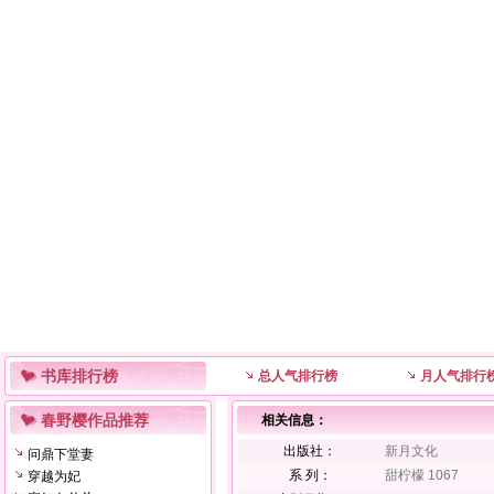
书库排行榜
总人气排行榜
月人气排行
春野樱作品推荐
相关信息：
出版社：
新月文化
问鼎下堂妻
系 列：
甜柠檬 1067
穿越为妃