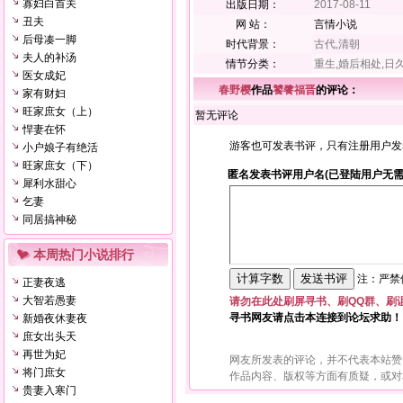
寡妇白首关
出版日期：
2017-08-11
丑夫
网 站：
言情小说
后母凑一脚
时代背景：
古代,清朝
夫人的补汤
情节分类：
重生,婚后相处,日
医女成妃
春野樱
作品
饕餮福晋
的评论：
家有财妇
旺家庶女（上）
暂无评论
悍妻在怀
游客也可发表书评，只有注册用户发
小户娘子有绝活
旺家庶女（下）
匿名发表书评用户名(已登陆用户无需
犀利水甜心
乞妻
同居搞神秘
本周热门小说排行
注：严禁使
正妻夜逃
大智若愚妻
请勿在此处刷屏寻书、刷QQ群、刷
寻书网友请点击本连接到论坛求助！
新婚夜休妻夜
庶女出头天
再世为妃
网友所发表的评论，并不代表本站赞
将门庶女
作品内容、版权等方面有质疑，或对
贵妻入寒门