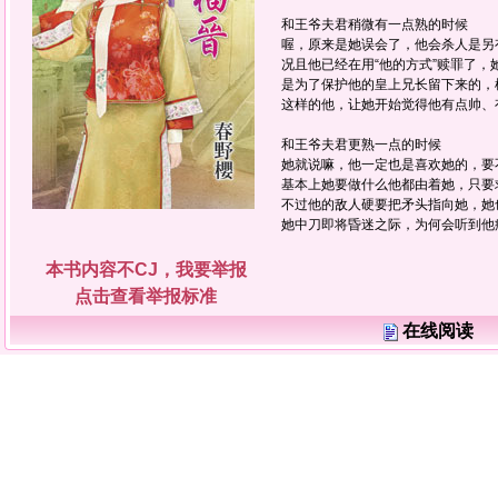
和王爷夫君稍微有一点熟的时候
喔，原来是她误会了，他会杀人是另
况且他已经在用“他的方式”赎罪了，
是为了保护他的皇上兄长留下来的，
这样的他，让她开始觉得他有点帅、
和王爷夫君更熟一点的时候
她就说嘛，他一定也是喜欢她的，要
基本上她要做什么他都由着她，只要
不过他的敌人硬要把矛头指向她，她
她中刀即将昏迷之际，为何会听到他
本书内容不CJ，我要举报
点击查看举报标准
在线阅读