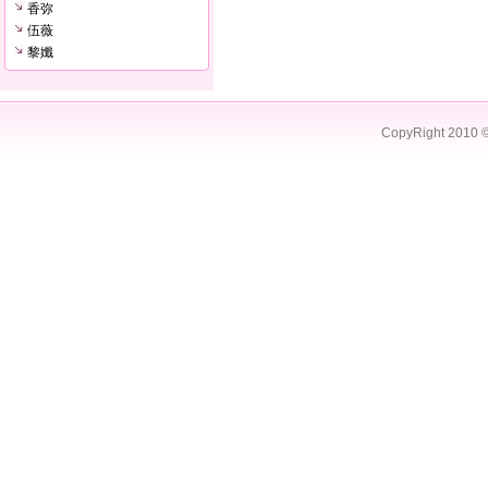
香弥
伍薇
黎孅
CopyRight 2010 