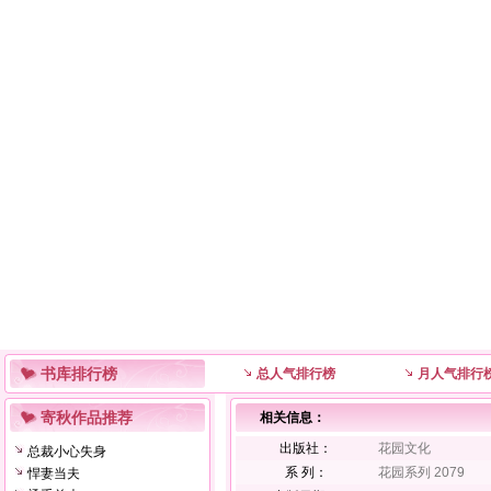
书库排行榜
总人气排行榜
月人气排行
寄秋作品推荐
相关信息：
出版社：
花园文化
总裁小心失身
系 列：
花园系列 2079
悍妻当夫