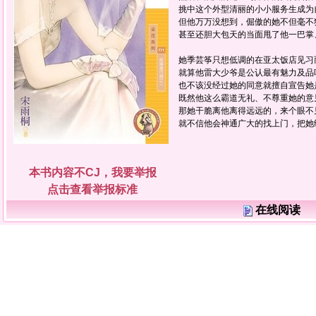
挑中这个外型清丽的小小服务生成为
但他万万没想到，倔傲的她不但毫不
甚至还胆大包天的当面甩了他一巴掌
她季芸筝只想低调的在亚太饭店见习
就算他雷大少爷是公认最有魅力及品
也不该没经过她的同意就擅自宣告她
既然他这么霸道无礼、不尊重她的意
那她干脆离他离得远远的，来个眼不
就不信他会神通广大的找上门，把
本书内容不CJ，我要举报
点击查看举报标准
在线阅读