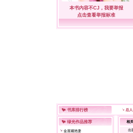
本书内容不CJ，我要举报
点击查看举报标准
书库排行榜
总人
绿光作品推荐
相
出
金屋藏艳妻