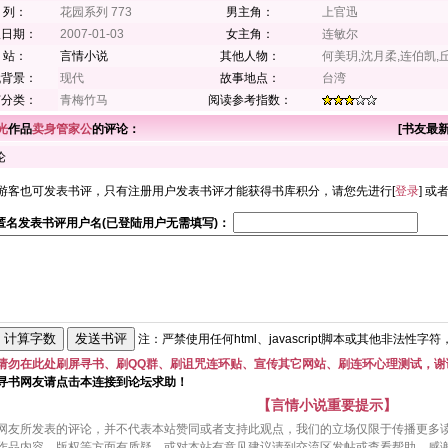
 列：
花园系列 773
男主角：
上官迅
版日期：
2007-01-03
女主角：
连敏尔
 站：
言情小说
其他人物：
何美玥,沈月柔,连伯凯,
代背景：
现代
故事地点：
台湾
节分类：
青梅竹马
阅读参考指数：
光
作品
卖身管家公
的评论：
[
书友最
论
游客也可发表书评，只有注册用户发表书评才能获得书库积分，请您先进行[
登录
] 或
匿名发表书评用户名(已登陆用户无需填写)：
注：严禁使用任何html、javascript脚本或其他非法性字
请勿在此处刷屏寻书、刷QQ群、刷诅咒连环贴、宣传其它网站、刷连环心理测试，谢
寻书网友请点击本连接到论坛求助！
【言情小说重要提示】
网友所发表的评论，并不代表本站赞同或者支持此观点，我们的立场仅限于传播更多
作品内容、版权等方面有质疑，或对本站有意见建议请到交流区发帖或查看帮助，感