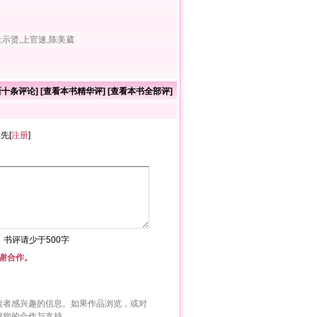
丘示贤,上官速,陈美葳
新十条评论
] [
查看本书精华评
] [
查看本书全部评
]
者先[
注册
]
符，书评请少于500字
谢合作。
读者感兴趣的信息。如果作品浏览，或对
谢您的合作与支持。