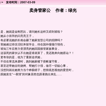
公
> 发布时间：2007-03-09
卖身管家公 作者：
绿光
是，她就是金刚芭比，请问她长这样又碍到谁啦？
她从小崇拜的闪亮亮王子，
有必要说她的长相会砸了她家造型公司的招牌吗？
害她难过得含泪狂奔留学去，待在国外慢慢疗情伤，
谁知三年后努力变漂亮的她回国接管家族事业，
这该死的家伙认不出她是谁就算了，竟还跑来向她搭讪？！
更夸张的是，他为了重新追求她，
不但在寒流来袭时，跑到她家楼下搭帐篷守夜，
甚至还带她去吃烧烤、帮她打小强，做尽一切贴心事，
没想到就在她努力当个睁眼瞎子，想彻底忽视他的爱意时，
跟她发生“一夜情”的对象居然也跟著跑出来乱……