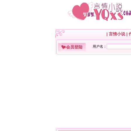
|
言情小说
|
会员登陆