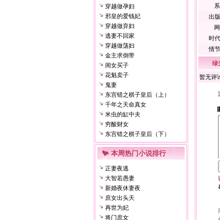
系
穿越做孕妇
邪皇的爱钱妃
出
穿越做弃妇
网
逃妻不回家
时
穿越做荡妇
情
金主求倒带
绿
闺女买子
花魁卖子
暂无评
鬼妻
东宫错之棋子皇后（上）
千年之天命真女
米虫的缸中夫
穷酸财女
东宫错之棋子皇后（下）
本周热门小说排行
正妻夜逃
大智若愚妻
新婚夜休妻夜
庶女出头天
再世为妃
将门庶女