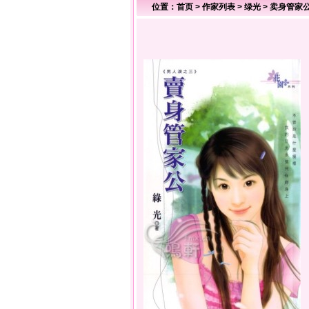
位置：
首页
>
作家列表
>
绿光
>
卖身管家