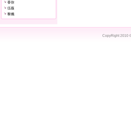
香弥
伍薇
黎孅
CopyRight 2010 