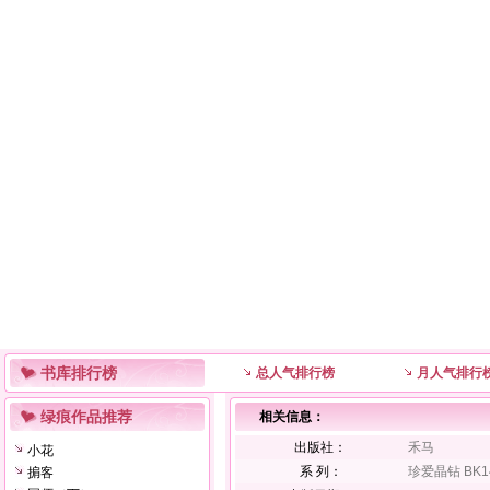
书库排行榜
总人气排行榜
月人气排行
绿痕作品推荐
相关信息：
出版社：
禾马
小花
系 列：
珍爱晶钻 BK1
掮客