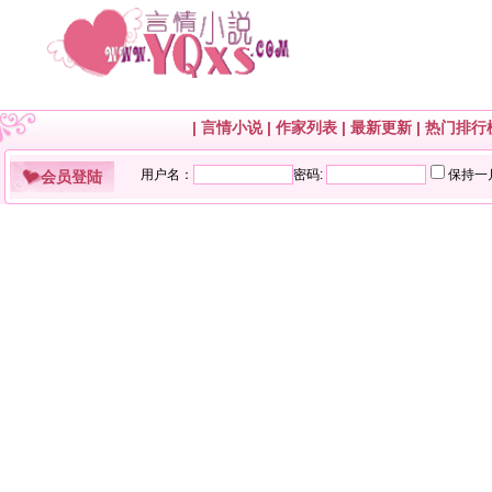
|
言情小说
|
作家列表
|
最新更新
|
热门排行
会员登陆