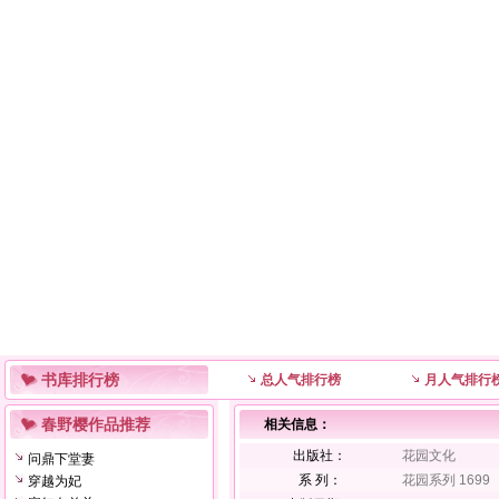
书库排行榜
总人气排行榜
月人气排行
春野樱作品推荐
相关信息：
出版社：
花园文化
问鼎下堂妻
系 列：
花园系列 1699
穿越为妃