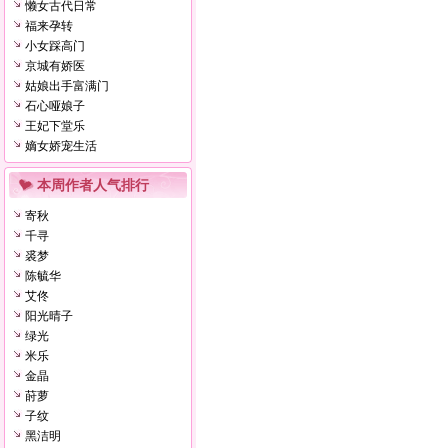
懒女古代日常
福来孕转
小女踩高门
京城有娇医
姑娘出手富满门
石心哑娘子
王妃下堂乐
嫡女娇宠生活
本周作者人气排行
寄秋
千寻
裘梦
陈毓华
艾佟
阳光晴子
绿光
米乐
金晶
莳萝
子纹
黑洁明