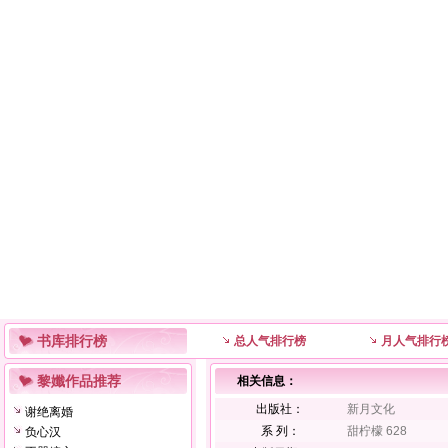
书库排行榜
总人气排行榜
月人气排行
黎孅作品推荐
相关信息：
出版社：
新月文化
谢绝离婚
系 列：
甜柠檬 628
负心汉