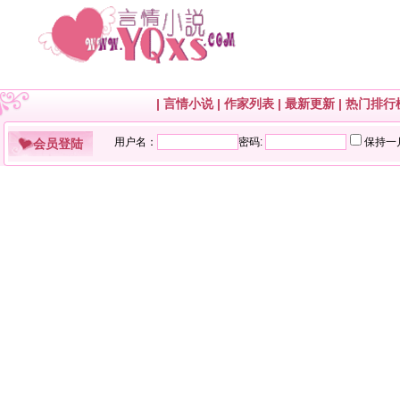
|
言情小说
|
作家列表
|
最新更新
|
热门排行
会员登陆