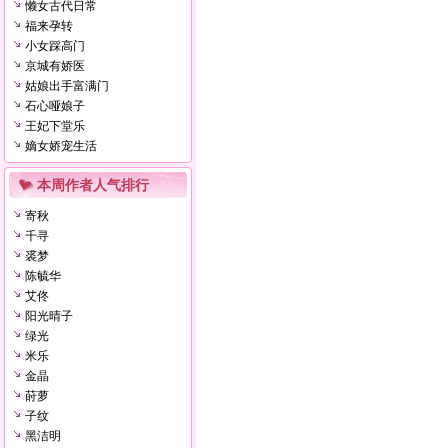
懒女古代日常
福来孕转
小女踩高门
京城有娇医
姑娘出手富满门
石心哑娘子
王妃下堂乐
嫡女娇宠生活
本周作者人气排行
寄秋
千寻
裘梦
陈毓华
艾佟
阳光晴子
绿光
米乐
金晶
莳萝
子纹
黑洁明