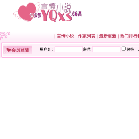
|
言情小说
|
作家列表
|
最新更新
|
热门排行
会员登陆