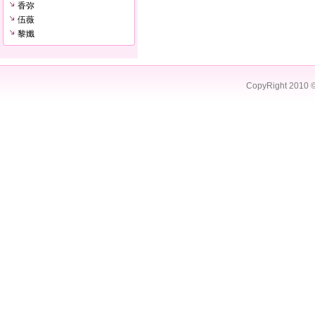
香弥
伍薇
黎孅
CopyRight 2010 