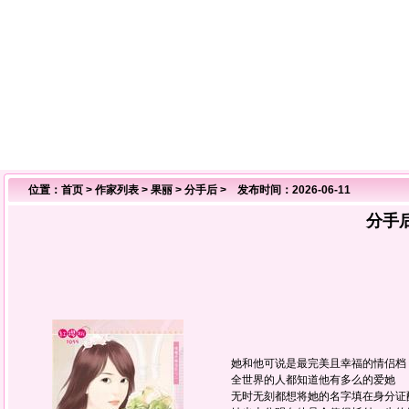
位置：
首页
>
作家列表
>
果丽
>
分手后
> 发布时间：2026-06-11
分手
她和他可说是最完美且幸福的情侣档
全世界的人都知道他有多么的爱她
无时无刻都想将她的名字填在身分证