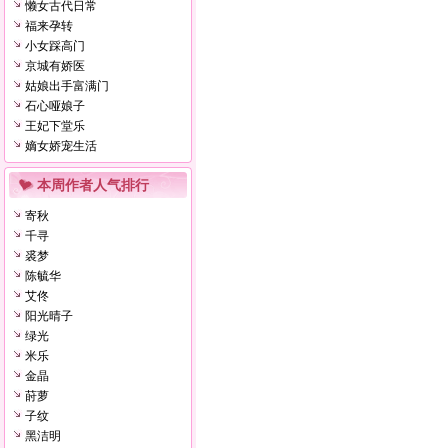
懒女古代日常
福来孕转
小女踩高门
京城有娇医
姑娘出手富满门
石心哑娘子
王妃下堂乐
嫡女娇宠生活
本周作者人气排行
寄秋
千寻
裘梦
陈毓华
艾佟
阳光晴子
绿光
米乐
金晶
莳萝
子纹
黑洁明