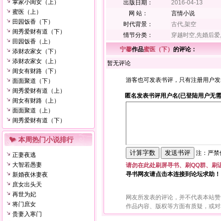
掌家小闺女（上）
出版日期：
2016-04-13
蜜医（上）
网 站：
言情小说
田园饭香（下）
时代背景：
古代,架空
闺秀爱财有道（下）
情节分类：
穿越时空,先婚后爱
田园饭香（上）
宁馨
作品
蜜医（下）
的评论：
添财农家女（下）
添财农家女（上）
暂无评论
闺女有财路（下）
游客也可发表书评，只有注册用户发
面面聚道（下）
闺秀爱财有道（上）
匿名发表书评用户名(已登陆用户无需
闺女有财路（上）
面面聚道（上）
闺秀爱财有道（下）
本周热门小说排行
注：严禁使
正妻夜逃
大智若愚妻
请勿在此处刷屏寻书、刷QQ群、刷
寻书网友请点击本连接到论坛求助！
新婚夜休妻夜
庶女出头天
再世为妃
网友所发表的评论，并不代表本站赞
将门庶女
作品内容、版权等方面有质疑，或对
贵妻入寒门