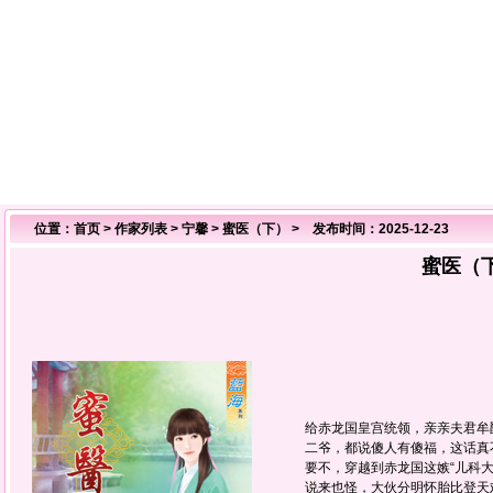
位置：
首页
>
作家列表
>
宁馨
>
蜜医（下）
> 发布时间：2025-12-23
蜜医（
给赤龙国皇宫统领，亲亲夫君牟
二爷，都说傻人有傻福，这话真不
要不，穿越到赤龙国这嫉“儿科大
说来也怪，大伙分明怀胎比登天难