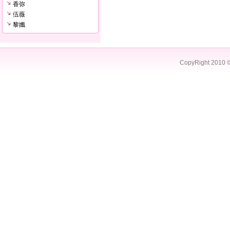
香弥
伍薇
黎孅
CopyRight 2010 