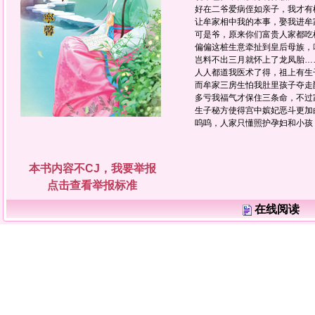
好在二爷爱病侄如亲子，我才有机
让牟家相中我的本事，娶我进牟家
可是爷，原来你们富贵人家都吃棉
偏偏这桩生意牵扯到皇后母族，咱
岂料不出三月就怀上了龙凤胎……
人人都道我医术了得，祖上有生子
而牟家三房生怕我肚里孩子夺走爵
多亏我福气才保住三条命，不过家
生子秘方使得宫中嫔妃恶斗更加白
呜呜，人家只懂照护孕妇和小孩，
本书内容不CJ，我要举报
点击查看举报标准
在线阅读