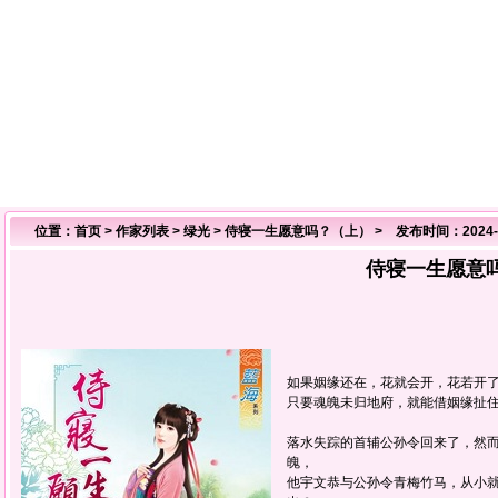
位置：
首页
>
作家列表
>
绿光
>
侍寝一生愿意吗？（上）
> 发布时间：2024-1
侍寝一生愿意
如果姻缘还在，花就会开，花若开
只要魂魄未归地府，就能借姻缘扯
落水失踪的首辅公孙令回来了，然
魄，
他宇文恭与公孙令青梅竹马，从小