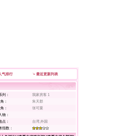
人气排行
最近更新列表
系列：
我家房客 1
主角：
朱天郡
主角：
张可栗
人物：
地点：
台湾,外国
考指数：