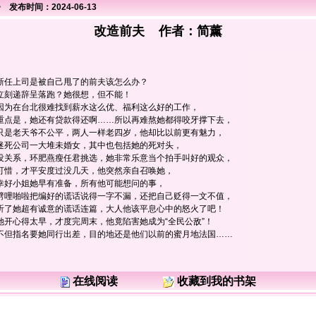
 发布时间：2024-06-13
改造前夫 作者：
简薰
新任上司是被自己甩了的前夫该怎么办？
立刻递辞呈落跑？她很想，但不能！
因为在台北很难找到薪水这么优、福利这么好的工作，
重点是，她还有贷款得还啊……所以再难熬她都得咬牙撑下去，
只是老天爷不公平，两人一样老四岁，他却比以前更有魅力，
迷死公司一大堆未婚女，其中也包括她的死对头，
没关系，环肥燕瘦任君挑选，她非常乐意当个拍手叫好的观众，
可惜，才平安度过没几天，他突然亲自召唤她，
幸好小姐她早有准备，所有他可能想问的事，
劈哩啪啦把编好的谎话说得一字不漏，还把自己贬得一文不值，
听了她超有诚意的谎话连篇，大人他该平息心中的怒火了吧！
她开心得太早，才度完周末，他竟陷害她成为“全民公敌”！
不但指名要她同行出差，目的地还是他们以前的蜜月地法国……
在线阅读
收藏到我的书架