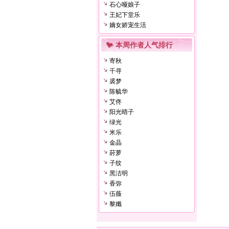
石心哑娘子
王妃下堂乐
嫡女娇宠生活
本周作者人气排行
寄秋
千寻
裘梦
陈毓华
艾佟
阳光晴子
绿光
米乐
金晶
莳萝
子纹
黑洁明
香弥
伍薇
黎孅