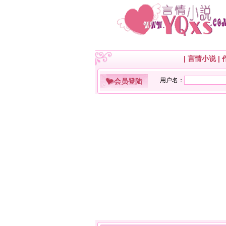
|
言情小说
|
会员登陆