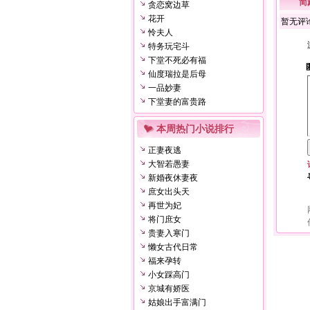
简
贪恋窝边草
花开
暂无评
怜夫人
特务玩宅斗
下堂不死必有福
仙度瑞拉是后母
一品妙妻
下堂妻的富贵路
本周热门小说排行
正妻夜逃
大智若愚妻
新婚夜休妻夜
庶女出头天
再世为妃
将门庶女
贵妻入寒门
懒女古代日常
福来孕转
小女踩高门
京城有娇医
姑娘出手富满门