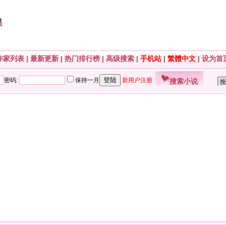
作家列表
|
最新更新
|
热门排行榜
|
高级搜索
|
手机站
|
繁體中文
|
设为首
搜索小说