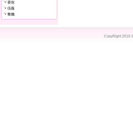
香弥
伍薇
黎孅
CopyRight 2010 