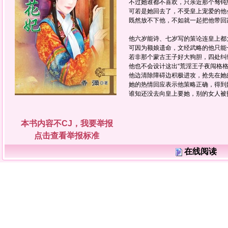
不过她谁都不喜欢，只亲近那个驽钝
可若是她回去了，不受皇上宠爱的他
既然放不下他，不如就一起把他带回
他六岁能诗、七岁写的策论连皇上都
可因为额娘遗命，文经武略的他只能
若非那个蒙古王子好大狗胆，四处纠
他也不会设计这出“荒淫王子夜闯格格
他边清除障碍边积极进攻，抢先在她
她的热情回应表示他策略正确，得到
谁知还没去向皇上要她，别的女人被
本书内容不CJ，我要举报
点击查看举报标准
在线阅读