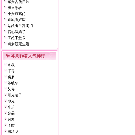
懒女古代日常
福来孕转
小女踩高门
京城有娇医
姑娘出手富满门
石心哑娘子
王妃下堂乐
嫡女娇宠生活
本周作者人气排行
寄秋
千寻
裘梦
陈毓华
艾佟
阳光晴子
绿光
米乐
金晶
莳萝
子纹
黑洁明