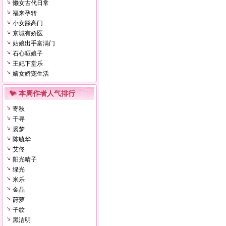
懒女古代日常
福来孕转
小女踩高门
京城有娇医
姑娘出手富满门
石心哑娘子
王妃下堂乐
嫡女娇宠生活
本周作者人气排行
寄秋
千寻
裘梦
陈毓华
艾佟
阳光晴子
绿光
米乐
金晶
莳萝
子纹
黑洁明