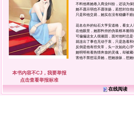
不料他将她卷入商业纠纷，还说为保
她不愿示弱也不愿张扬，若想封住他
只是和他交易，她实在没有稳赚不赔
花名在外的钻石大亨安道格，看女人
在他眼里，她那矜持的伪装根本脆弱
可偏偏这女人很顽固，面对他时总是
就连出了事也无动于衷，只是急着和
反倒是他有些失常，头一次如此心浮
她明明有着热情奔放的灵魂，却被藏
害他不禁想逗弄她，想她放纵，想她
本书内容不CJ，我要举报
点击查看举报标准
在线阅读