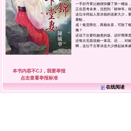
一手好丹青让她很快赚了第一桶金
正在思考未来，没想到「财神爷」
这位冷得如人形冰箱的连家大少，
摹帖，
成！银货两讫，两厢欢喜，可除了
佩？
还说下次要吃她煮的饭、还纡尊降
还每次见面送她一束花、还……对
啊，这位千古寒冰连大少撩起妹来
本书内容不CJ，我要举报
点击查看举报标准
在线阅读