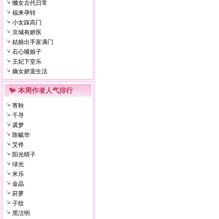
懒女古代日常
福来孕转
小女踩高门
京城有娇医
姑娘出手富满门
石心哑娘子
王妃下堂乐
嫡女娇宠生活
本周作者人气排行
寄秋
千寻
裘梦
陈毓华
艾佟
阳光晴子
绿光
米乐
金晶
莳萝
子纹
黑洁明