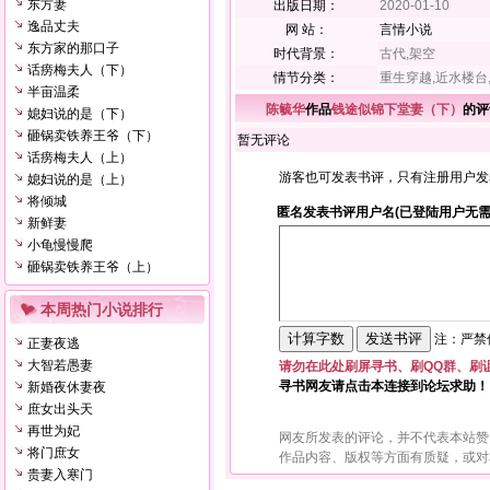
东方妻
出版日期：
2020-01-10
逸品丈夫
网 站：
言情小说
东方家的那口子
时代背景：
古代,架空
话痨梅夫人（下）
情节分类：
重生穿越,近水楼台
半亩温柔
陈毓华
作品
钱途似锦下堂妻（下）
的评
媳妇说的是（下）
砸锅卖铁养王爷（下）
暂无评论
话痨梅夫人（上）
游客也可发表书评，只有注册用户发
媳妇说的是（上）
将倾城
匿名发表书评用户名(已登陆用户无需
新鲜妻
小龟慢慢爬
砸锅卖铁养王爷（上）
本周热门小说排行
注：严禁使
正妻夜逃
大智若愚妻
请勿在此处刷屏寻书、刷QQ群、刷
寻书网友请点击本连接到论坛求助！
新婚夜休妻夜
庶女出头天
再世为妃
网友所发表的评论，并不代表本站赞
将门庶女
作品内容、版权等方面有质疑，或对
贵妻入寒门