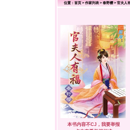
位置：
首页
>
作家列表
>
春野樱
>
官夫人
本书内容不CJ，我要举报