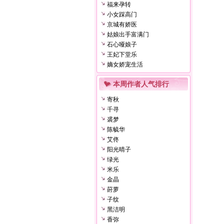
福来孕转
小女踩高门
京城有娇医
姑娘出手富满门
石心哑娘子
王妃下堂乐
嫡女娇宠生活
本周作者人气排行
寄秋
千寻
裘梦
陈毓华
艾佟
阳光晴子
绿光
米乐
金晶
莳萝
子纹
黑洁明
香弥