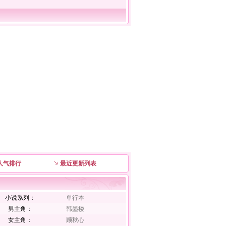
人气排行
最近更新列表
小说系列：
单行本
男主角：
韩墨楼
女主角：
顾秋心