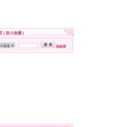
页
|
加入收藏
|
高级搜