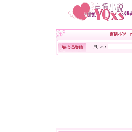
|
言情小说
|
会员登陆