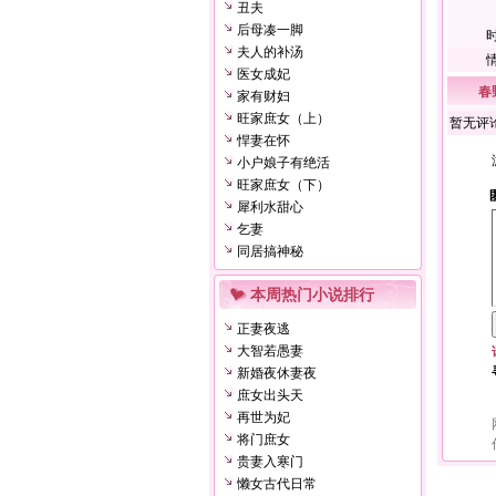
丑夫
后母凑一脚
夫人的补汤
医女成妃
春
家有财妇
旺家庶女（上）
暂无评
悍妻在怀
小户娘子有绝活
旺家庶女（下）
犀利水甜心
乞妻
同居搞神秘
本周热门小说排行
正妻夜逃
大智若愚妻
新婚夜休妻夜
庶女出头天
再世为妃
将门庶女
贵妻入寒门
懒女古代日常