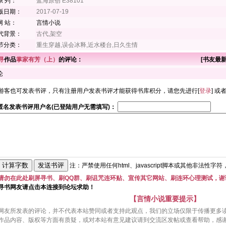
系 列：
蓝海原创 E38101
版日期：
2017-07-19
网 站：
言情小说
代背景：
古代,架空
节分类：
重生穿越,误会冰释,近水楼台,日久生情
寻
作品
掌家有芳（上）
的评论：
[
书友最
论
游客也可发表书评，只有注册用户发表书评才能获得书库积分，请您先进行[
登录
] 或
匿名发表书评用户名(已登陆用户无需填写)：
注：严禁使用任何html、javascript脚本或其他非法性字
请勿在此处刷屏寻书、刷QQ群、刷诅咒连环贴、宣传其它网站、刷连环心理测试，谢
寻书网友请点击本连接到论坛求助！
【言情小说重要提示】
网友所发表的评论，并不代表本站赞同或者支持此观点，我们的立场仅限于传播更多
作品内容、版权等方面有质疑，或对本站有意见建议请到交流区发帖或查看帮助，感