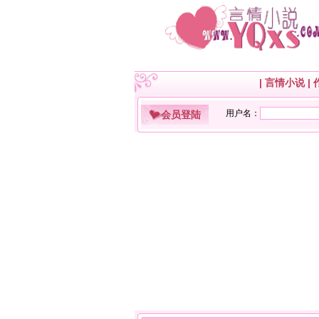
|
言情小说
|
会员登陆