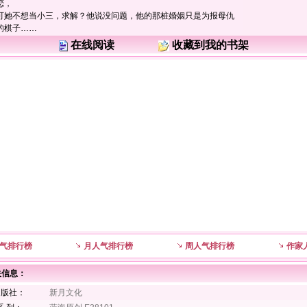
恋，
可她不想当小三，求解？他说没问题，他的那桩婚姻只是为报母仇
的棋子……
在线阅读
收藏到我的书架
气排行榜
月人气排行榜
周人气排行榜
作家
关信息：
出版社：
新月文化