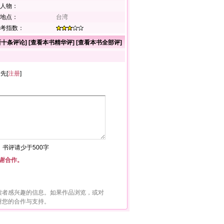
人物：
地点：
台湾
考指数：
新十条评论
] [
查看本书精华评
] [
查看本书全部评
]
者先[
注册
]
符，书评请少于500字
谢合作。
读者感兴趣的信息。如果作品浏览，或对
谢您的合作与支持。