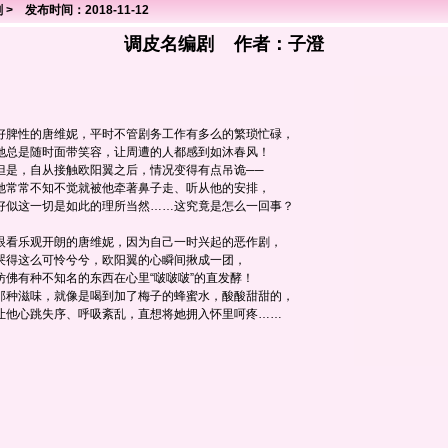
剧
> 发布时间：2018-11-12
调皮名编剧 作者：
子澄
好脾性的唐维妮，平时不管剧务工作有多么的繁琐忙碌，
她总是随时面带笑容，让周遭的人都感到如沐春风！
但是，自从接触欧阳翼之后，情况变得有点吊诡──
她常常不知不觉就被他牵著鼻子走、听从他的安排，
好似这一切是如此的理所当然……这究竟是怎么一回事？
眼看乐观开朗的唐维妮，因为自己一时兴起的恶作剧，
哭得这么可怜兮兮，欧阳翼的心瞬间揪成一团，
仿佛有种不知名的东西在心里“啵啵啵”的直发酵！
那种滋味，就像是喝到加了梅子的蜂蜜水，酸酸甜甜的，
让他心跳失序、呼吸紊乱，直想将她拥入怀里呵疼……