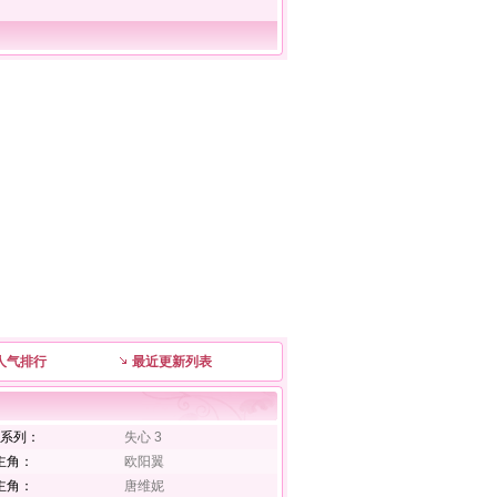
人气排行
最近更新列表
系列：
失心 3
主角：
欧阳翼
主角：
唐维妮