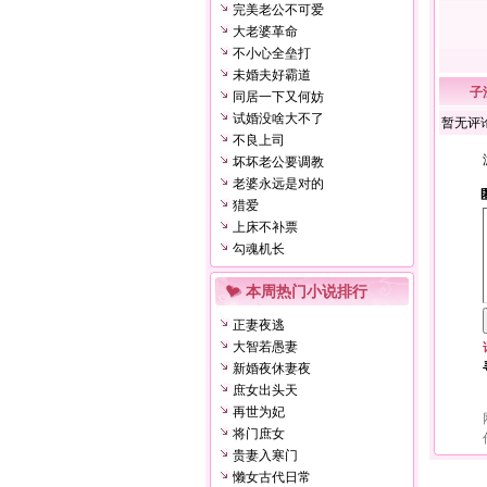
完美老公不可爱
大老婆革命
不小心全垒打
未婚夫好霸道
子
同居一下又何妨
试婚没啥大不了
暂无评
不良上司
坏坏老公要调教
老婆永远是对的
猎爱
上床不补票
勾魂机长
本周热门小说排行
正妻夜逃
大智若愚妻
新婚夜休妻夜
庶女出头天
再世为妃
将门庶女
贵妻入寒门
懒女古代日常