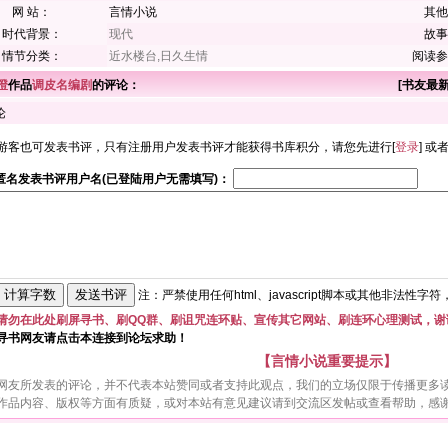
网 站：
言情小说
其他
时代背景：
现代
故事
情节分类：
近水楼台,日久生情
阅读参
澄
作品
调皮名编剧
的评论：
[
书友最
论
游客也可发表书评，只有注册用户发表书评才能获得书库积分，请您先进行[
登录
] 或
匿名发表书评用户名(已登陆用户无需填写)：
注：严禁使用任何html、javascript脚本或其他非法性字
请勿在此处刷屏寻书、刷QQ群、刷诅咒连环贴、宣传其它网站、刷连环心理测试，谢
寻书网友请点击本连接到论坛求助！
【言情小说重要提示】
网友所发表的评论，并不代表本站赞同或者支持此观点，我们的立场仅限于传播更多
作品内容、版权等方面有质疑，或对本站有意见建议请到交流区发帖或查看帮助，感