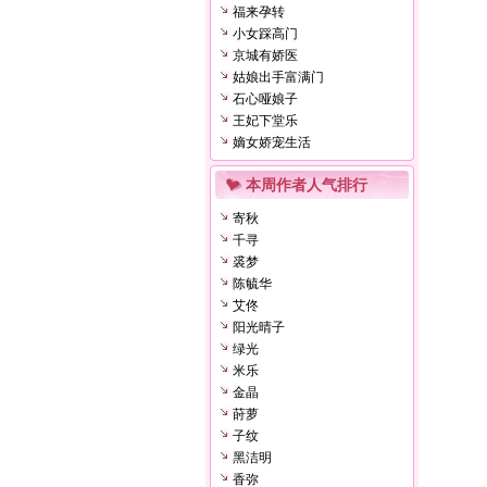
福来孕转
小女踩高门
京城有娇医
姑娘出手富满门
石心哑娘子
王妃下堂乐
嫡女娇宠生活
本周作者人气排行
寄秋
千寻
裘梦
陈毓华
艾佟
阳光晴子
绿光
米乐
金晶
莳萝
子纹
黑洁明
香弥