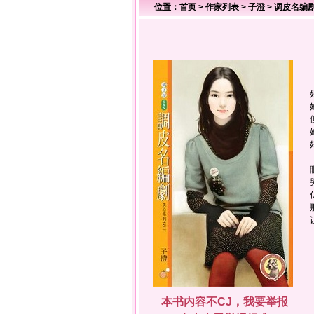
位置：
首页
>
作家列表
>
子澄
>
调皮名编
本书内容不CJ，我要举报