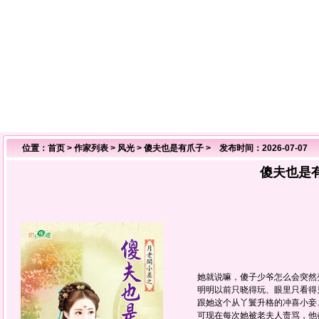
位置：
首页
>
作家列表
>
风光
>
傻夫也是有爪子
> 发布时间：2026-07-07
傻夫也是
她就说嘛，傻子少爷怎么会突然
明明以前只晓得玩、眼里只看得
跟她这个从丫鬟升格的冲喜小妾…
可现在每次她被老夫人责骂，他