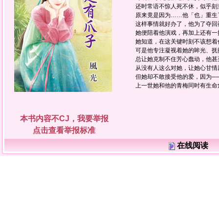
还时常语不惊人死不休，似乎刻
原来竟是因为……他「也」重生了?
这样事情就好办了，他为了夺回被
她便陪着他演戏，再加上还有一批
她知道，在这关键时刻不该想着
可是他专注凝视着她的眸光、抚摸
总让她克制不住芳心蠢动，他甚至
从没有人这么对她，让她心甘情愿
但她却不敢接受他的爱，因为─
上一世她和他的青梅同时有生命危
本书内容不CJ，我要举报
点击查看举报标准
在线阅读