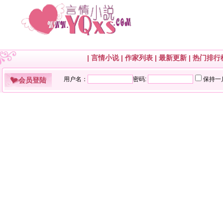
|
言情小说
|
作家列表
|
最新更新
|
热门排行
会员登陆