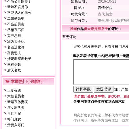
不能公开的妻子
出版日期：
2016-10-21
新娘不该是你
网 站：
言情小说
不能见人的老公
时代背景：
古代,架空
二娘煮饭婆
情节分类：
重生,主仆恋,情有独
不当前男友
风光
作品
傻夫也是有爪子
的评论：
丞相夜不归
弃养总裁
暂无评论
难为太子妃
游客也可发表书评，只有注册用户发
老爸进化论
富贵憨夫
匿名发表书评用户名(已登陆用户无需
奸妃养家养包子
幸福倒数
后天妻奴
本周热门小说排行
注：严禁使
正妻夜逃
大智若愚妻
请勿在此处刷屏寻书、刷QQ群、刷
寻书网友请点击本连接到论坛求助！
新婚夜休妻夜
庶女出头天
再世为妃
网友所发表的评论，并不代表本站赞
将门庶女
作品内容、版权等方面有质疑，或对
贵妻入寒门