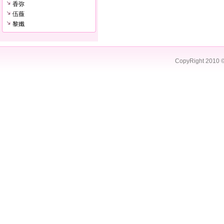
香弥
伍薇
黎孅
CopyRight 2010 