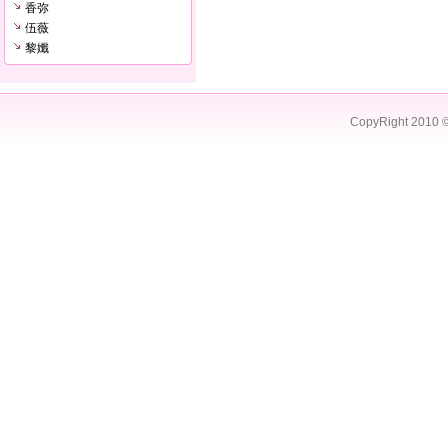
香弥
伍薇
黎孅
CopyRight 2010 