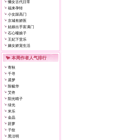
懒女古代日常
福来孕转
小女踩高门
京城有娇医
姑娘出手富满门
石心哑娘子
王妃下堂乐
嫡女娇宠生活
本周作者人气排行
寄秋
千寻
裘梦
陈毓华
艾佟
阳光晴子
绿光
米乐
金晶
莳萝
子纹
黑洁明