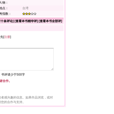
人物：
地点：
台湾
考指数：
新十条评论
] [
查看本书精华评
] [
查看本书全部评
]
者先[
注册
]
符，书评请少于500字
谢合作。
读者感兴趣的信息。如果作品浏览，或对
谢您的合作与支持。