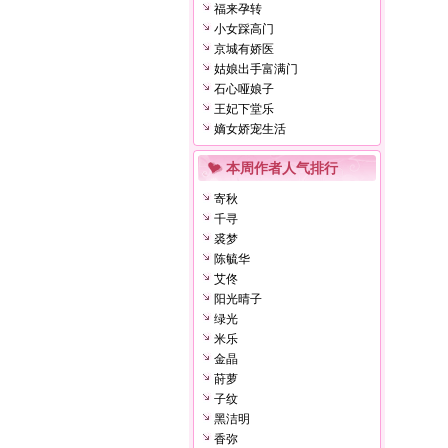
福来孕转
小女踩高门
京城有娇医
姑娘出手富满门
石心哑娘子
王妃下堂乐
嫡女娇宠生活
本周作者人气排行
寄秋
千寻
裘梦
陈毓华
艾佟
阳光晴子
绿光
米乐
金晶
莳萝
子纹
黑洁明
香弥