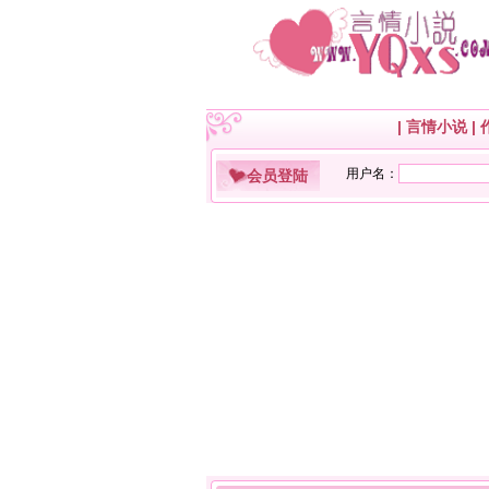
|
言情小说
|
会员登陆