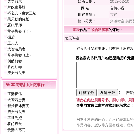
烫手前夫
出版日期：
2012-02-10
财奴童养媳
网 站：
言情小说
巧乞儿～庶女王妃
时代背景：
古代
黑天鹅的背叛
情节分类：
穿越时空,失而
恶狼军师
寄秋
作品
二爷的私房事
的评论：
掌事嫡妻（下）
楣后
暂无评论
玉夫人
游客也可发表书评，只有注册用户发
大智若愚妻
掌事嫡妻（上）
匿名发表书评用户名(已登陆用户无需
倒贴前妻
香妃好毒
庶女出头天
本周热门小说排行
注：严禁使
正妻夜逃
大智若愚妻
请勿在此处刷屏寻书、刷QQ群、刷
寻书网友请点击本连接到论坛求助！
新婚夜休妻夜
庶女出头天
再世为妃
网友所发表的评论，并不代表本站赞
将门庶女
作品内容、版权等方面有质疑，或对
贵妻入寒门