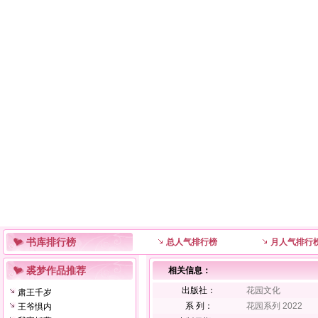
书库排行榜
总人气排行榜
月人气排行
裘梦作品推荐
相关信息：
出版社：
花园文化
肃王千岁
系 列：
花园系列 2022
王爷惧内