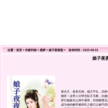
位置：
首页
>
作家列表
>
裘梦
>
娘子夜夜愁
> 发布时间：2025-08-01
娘子夜
唐乐天，俊美无俦，端方守礼，武林
她呸！这男人分明无耻又无赖，比她
那日她躲在山洞中避雨，却倒楣遇见
成为他的解药被拆吃入腹已让她气得