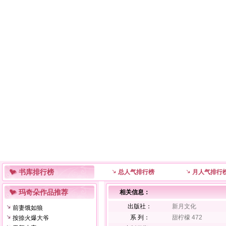
书库排行榜
总人气排行榜
月人气排行
玛奇朵作品推荐
相关信息：
出版社：
新月文化
前妻饿如狼
系 列：
甜柠檬 472
按捺火爆大爷