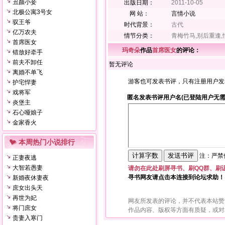
丑颜小妾
出版日期：
2011-10-05
北极公寓3号女
网 站：
言情小说
驭王爷
时代背景：
古代
亿万农夫
情节分类：
青梅竹马,别后重逢
首席医女
玛奇朵
作品
首席医女
的评论：
错放好牵手
前夫不卸任
暂无评论
离婚不单飞
游客也可发表书评，只有注册用户发
护宅悍妻
戏将军
匿名发表书评用户名(已登陆用户无需
炎堡主
石心哑娘子
金家香火
本周热门小说排行
注：严禁使
正妻夜逃
大智若愚妻
请勿在此处刷屏寻书、刷QQ群、刷
寻书网友请点击本连接到论坛求助！
新婚夜休妻夜
庶女出头天
再世为妃
网友所发表的评论，并不代表本站赞
将门庶女
作品内容、版权等方面有质疑，或对
贵妻入寒门