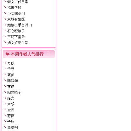
懒女古代日常
福来孕转
小女踩高门
京城有娇医
姑娘出手富满门
石心哑娘子
王妃下堂乐
嫡女娇宠生活
本周作者人气排行
寄秋
千寻
裘梦
陈毓华
艾佟
阳光晴子
绿光
米乐
金晶
莳萝
子纹
黑洁明