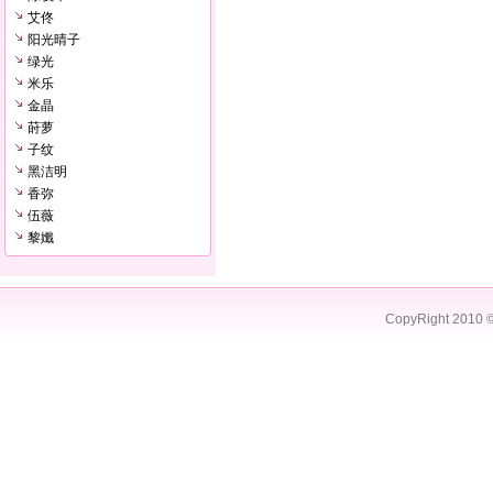
艾佟
阳光晴子
绿光
米乐
金晶
莳萝
子纹
黑洁明
香弥
伍薇
黎孅
CopyRight 2010 