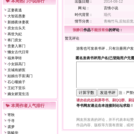
本周热门小说排行
出版日期：
2014-08-12
网 站：
言情小说
正妻夜逃
时代背景：
现代
大智若愚妻
情节分类：
青梅竹马,后知后觉
新婚夜休妻夜
庶女出头天
张静日
作品
不能没有你
的评论：
再世为妃
暂无评论
将门庶女
贵妻入寒门
游客也可发表书评，只有注册用户发
懒女古代日常
福来孕转
匿名发表书评用户名(已登陆用户无需
小女踩高门
京城有娇医
姑娘出手富满门
石心哑娘子
王妃下堂乐
注：严禁使
嫡女娇宠生活
请勿在此处刷屏寻书、刷QQ群、刷
本周作者人气排行
寻书网友请点击本连接到论坛求助！
寄秋
网友所发表的评论，并不代表本站赞
千寻
作品内容、版权等方面有质疑，或对
裘梦
陈毓华