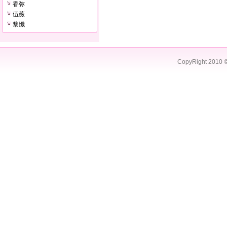
香弥
伍薇
黎孅
CopyRight 2010 