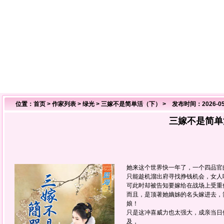
位置：
首页
>
作家列表
>
绿光
>
三嫁不是简单活（下）
> 发布时间：2026-05
三嫁不是简单
她来这个世界快一年了，一个四品官
只能趁机溜出府寻找挣钱机会，女人
可此时却被告知要嫁给在战场上受重
而且，是顶著她嫡姊的名头嫁进去，
娘！
只是这冲喜威力也太强大，成亲当日
及，