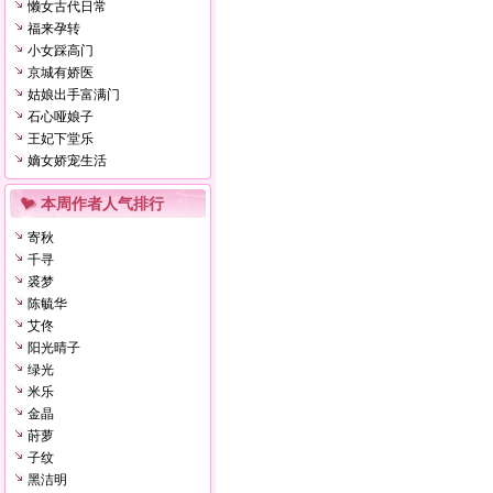
懒女古代日常
福来孕转
小女踩高门
京城有娇医
姑娘出手富满门
石心哑娘子
王妃下堂乐
嫡女娇宠生活
本周作者人气排行
寄秋
千寻
裘梦
陈毓华
艾佟
阳光晴子
绿光
米乐
金晶
莳萝
子纹
黑洁明