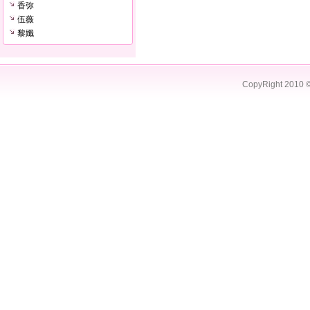
香弥
伍薇
黎孅
CopyRight 2010 