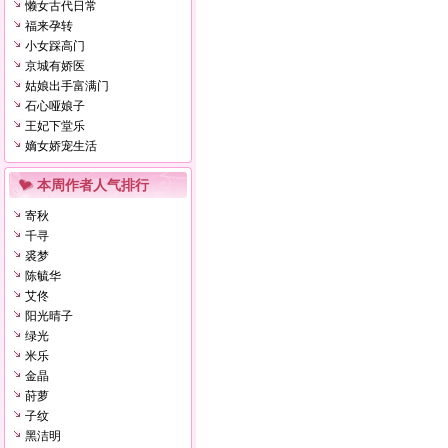
懒女古代日常
福来孕转
小女踩高门
京城有娇医
姑娘出手富满门
石心哑娘子
王妃下堂乐
嫡女娇宠生活
本周作者人气排行
寄秋
千寻
裘梦
陈毓华
艾佟
阳光晴子
绿光
米乐
金晶
莳萝
子纹
黑洁明