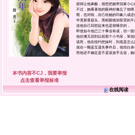
甜得让他鼻酸，很想把她带回家小心
不过，她看著他的眼神好像忘了他哩
呃，也对啦，自己给她的印象八成还
毕竟那香菇头、黑框眼镜加驼背的不
连他自己回想起来也是很唾弃的，
即使如今他已三十事业有成，但一面
他仿佛又回到以前那个小书呆，笨拙
该死，他在纽约把妹时，到底是怎么
就在一颗蓝宝遗失事件后，他坦白身
而他还不确定是不是该放手去追，她
本书内容不CJ，我要举报
点击查看举报标准
在线阅读