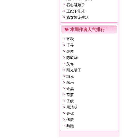
石心哑娘子
王妃下堂乐
嫡女娇宠生活
本周作者人气排行
寄秋
千寻
裘梦
陈毓华
艾佟
阳光晴子
绿光
米乐
金晶
莳萝
子纹
黑洁明
香弥
伍薇
黎孅