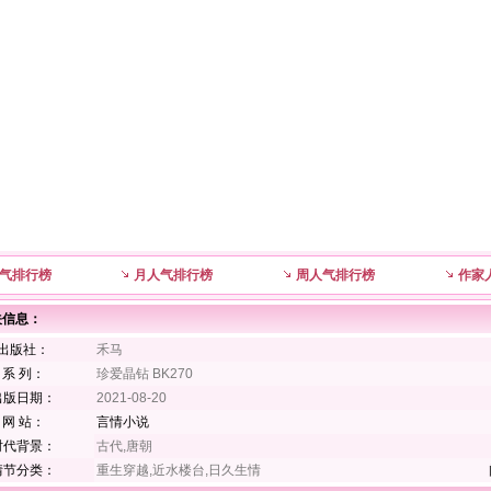
气排行榜
月人气排行榜
周人气排行榜
作家
关信息：
出版社：
禾马
系 列：
珍爱晶钻 BK270
出版日期：
2021-08-20
网 站：
言情小说
时代背景：
古代,唐朝
情节分类：
重生穿越,近水楼台,日久生情