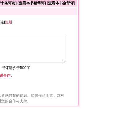
新十条评论
] [
查看本书精华评
] [
查看本书全部评
]
者先[
注册
]
符，书评请少于500字
谢合作。
读者感兴趣的信息。如果作品浏览，或对
谢您的合作与支持。