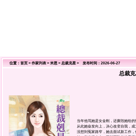
位置：
首页
>
作家列表
>
米恩
>
总裁克星
> 发布时间：2026-06-27
总裁克
当年他骂她是女金刚，还撕毁她给的
从此她奋发向上，决心改变自我，成
没想到冤家路窄，她去面试新工作，