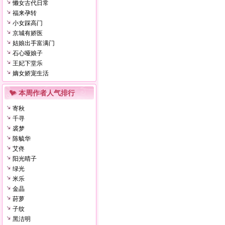
懒女古代日常
福来孕转
小女踩高门
京城有娇医
姑娘出手富满门
石心哑娘子
王妃下堂乐
嫡女娇宠生活
本周作者人气排行
寄秋
千寻
裘梦
陈毓华
艾佟
阳光晴子
绿光
米乐
金晶
莳萝
子纹
黑洁明