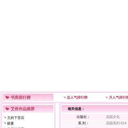
书库排行榜
总人气排行榜
月人气排行
艾佟作品推荐
相关信息：
出版社：
花园文化
王的下堂后
系 列：
花园系列 814
赔妻