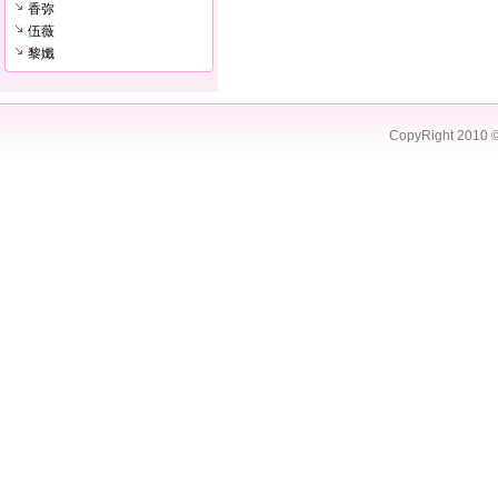
香弥
伍薇
黎孅
CopyRight 2010 