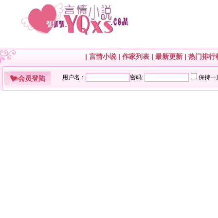
|
言情小说
|
作家列表
|
最新更新
|
热门排行
会员登陆