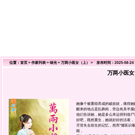
位置：
首页
>
作家列表
>
绿光
>
万两小医女（上）
> 发布时间：2025-08-24
万两小医女
她像个被重组而成的破娃娃，痛得她
醒来的地点是乱葬岗，旁边有具半腐
他们告诉她，她是多么幸运得到借尸
好吧，既然重生，她就好好的活着，
尽管失去前生的记忆，然而“懂医识
能，