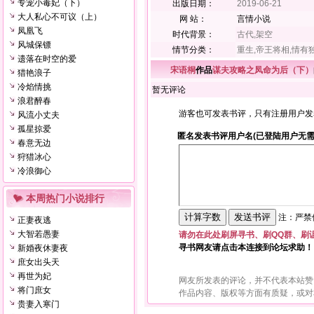
专宠小毒妃（下）
出版日期：
2019-06-21
大人私心不可议（上）
网 站：
言情小说
凤凰飞
时代背景：
古代,架空
风城保镖
情节分类：
重生,帝王将相,情有
遗落在时空的爱
宋语桐
作品
谋夫攻略之凤命为后（下）
猎艳浪子
冷焰情挑
暂无评论
浪君醉春
游客也可发表书评，只有注册用户发
风流小丈夫
孤星掠爱
匿名发表书评用户名(已登陆用户无需
春意无边
狩猎冰心
冷浪御心
本周热门小说排行
注：严禁使
正妻夜逃
大智若愚妻
请勿在此处刷屏寻书、刷QQ群、刷
寻书网友请点击本连接到论坛求助！
新婚夜休妻夜
庶女出头天
再世为妃
网友所发表的评论，并不代表本站赞
将门庶女
作品内容、版权等方面有质疑，或对
贵妻入寒门