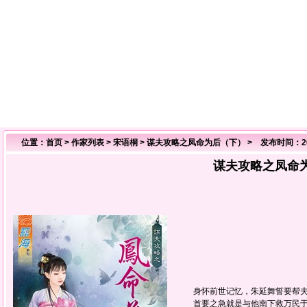
位置：
首页
>
作家列表
>
宋语桐
>
谋夫攻略之凤命为后（下）
> 发布时间：202
谋夫攻略之凤命
身怀前世记忆，朱延舞誓要帮夫
首要之急就是与他南下救万民于