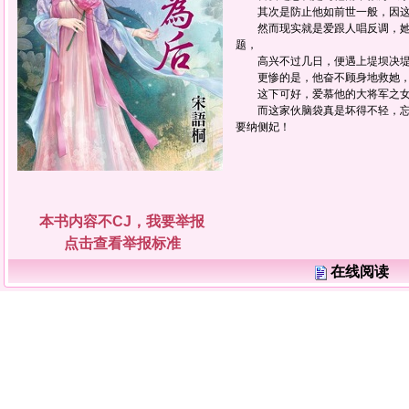
其次是防止他如前世一般，因这
然而现实就是爱跟人唱反调，她
题，
高兴不过几日，便遇上堤坝决堤
更惨的是，他奋不顾身地救她，
这下可好，爱慕他的大将军之女
而这家伙脑袋真是坏得不轻，忘
要纳侧妃！
本书内容不CJ，我要举报
点击查看举报标准
在线阅读