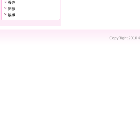
香弥
伍薇
黎孅
CopyRight 2010 