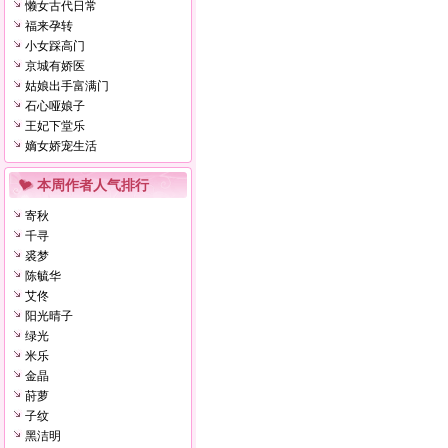
懒女古代日常
福来孕转
小女踩高门
京城有娇医
姑娘出手富满门
石心哑娘子
王妃下堂乐
嫡女娇宠生活
本周作者人气排行
寄秋
千寻
裘梦
陈毓华
艾佟
阳光晴子
绿光
米乐
金晶
莳萝
子纹
黑洁明