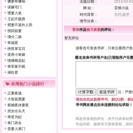
傻妻有傻福
出版日期：
2013-03-0
误嫁宅门
网 站：
言情小说
诱妻入瓮
时代背景：
古代,架空
王妃不圆房
情节分类：
肥妻不落外人田
香弥
作品
偷天换妻
的评论：
拐回前妻
满分二娘
暂无评论
笨福晋
游客也可发表书评，只有注册用户发
绝世笨宝贝
宠养小笨婢
匿名发表书评用户名(已登陆用户无需
情缠桃花妃
将军夜不眠
祸狂君
本周热门小说排行
注：严禁使
正妻夜逃
大智若愚妻
请勿在此处刷屏寻书、刷QQ群、刷
寻书网友请点击本连接到论坛求助！
新婚夜休妻夜
庶女出头天
再世为妃
网友所发表的评论，并不代表本站赞
将门庶女
作品内容、版权等方面有质疑，或对
贵妻入寒门