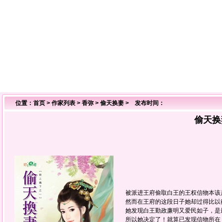
位置：
首页
>
作家列表
>
香弥
>
偷天换妻
> 发布时间：
偷天换
被派进王府偷取白王的王权信物本该
然而在王府的这段日子她却过得比以
她发现白王勤政廉明又爱民如子，是
所以她决定了！就算已发现信物所在