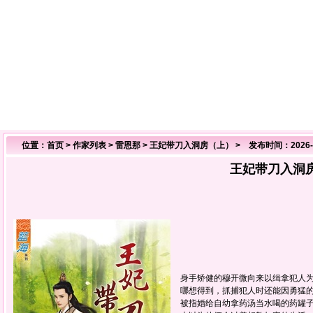
位置：
首页
>
作家列表
>
雷恩那
>
王妃带刀入洞房（上）
> 发布时间：2026-0
王妃带刀入洞
身手矫健的穆开微向来以缉拿犯人
哪想得到，抓捕犯人时还能因勇猛
被指婚给自幼拿药汤当水喝的药罐