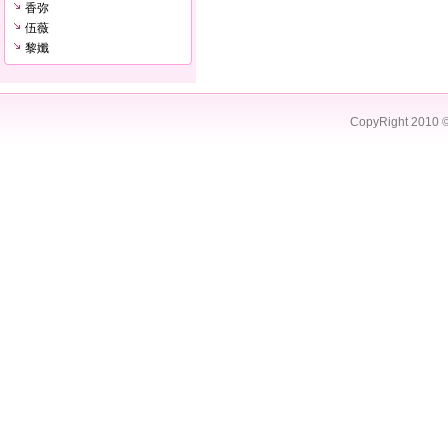
香弥
伍薇
黎孅
CopyRight 2010 