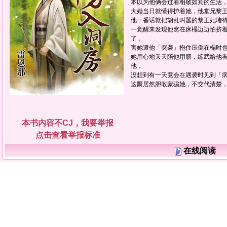
本以为他俩会过着相敬如宾的生活
大婚当日就懂得护着她，他堂兄黎
他一番话就把胡乱叫嚣的黎王妃堵
一觉醒来发现他窝在床榻边边怕挤
了，
害她遭他「突袭」抱住压倒在榻时
她用心地天天陪他用膳，练武给他
他，
没想到有一天竟会在遇袭时见到「
这厮居然胆敢蒙骗她，不交代清楚
本书内容不CJ，我要举报
点击查看举报标准
在线阅读