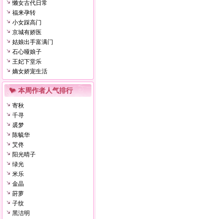
懒女古代日常
福来孕转
小女踩高门
京城有娇医
姑娘出手富满门
石心哑娘子
王妃下堂乐
嫡女娇宠生活
本周作者人气排行
寄秋
千寻
裘梦
陈毓华
艾佟
阳光晴子
绿光
米乐
金晶
莳萝
子纹
黑洁明