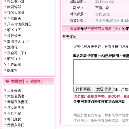
相公唬不过
出版日期：
2018-08-22
南蛮锦郎
网 站：
言情小说
我的大老爷
时代背景：
古代,架空
为君白头
情节分类：
帝王将相,婚后相处,日
只有你懂我的心
雷恩那
作品
王妃带刀入洞房（上）
的评
萌爷（下）
娉婷娘子
暂无评论
凛凛佳人（下）
游客也可发表书评，只有注册用户发
漂浪花
夜合花（下）
匿名发表书评用户名(已登陆用户无需
萌爷（上）
为你疯魔
奴家坏
本周热门小说排行
注：严禁使
正妻夜逃
大智若愚妻
请勿在此处刷屏寻书、刷QQ群、刷
寻书网友请点击本连接到论坛求助！
新婚夜休妻夜
庶女出头天
再世为妃
网友所发表的评论，并不代表本站赞
将门庶女
作品内容、版权等方面有质疑，或对
贵妻入寒门