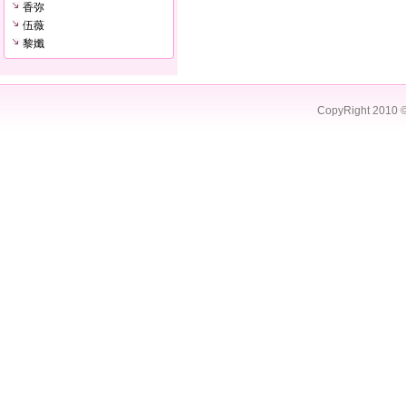
香弥
伍薇
黎孅
CopyRight 2010 