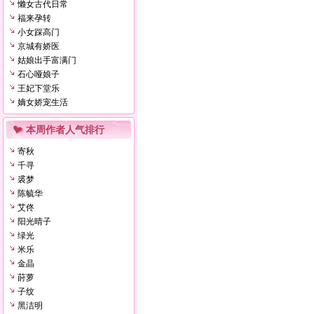
懒女古代日常
福来孕转
小女踩高门
京城有娇医
姑娘出手富满门
石心哑娘子
王妃下堂乐
嫡女娇宠生活
本周作者人气排行
寄秋
千寻
裘梦
陈毓华
艾佟
阳光晴子
绿光
米乐
金晶
莳萝
子纹
黑洁明